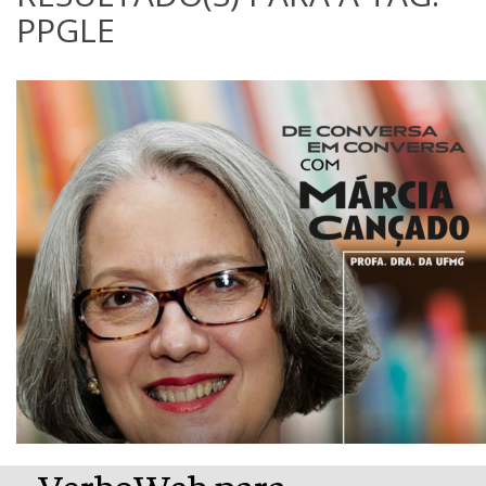
PPGLE
VerboWeb para