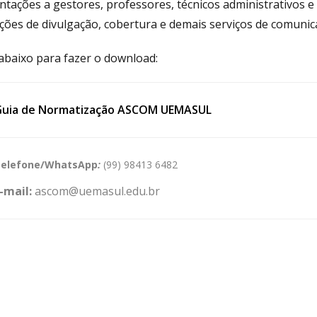
ntações a gestores, professores, técnicos administrativos 
tações de divulgação, cobertura e demais serviços de comuni
 abaixo para fazer o download:
uia de Normatização ASCOM UEMASUL
elefone/WhatsApp
:
(99) 98413 6482
n
-mail:
ascom@uemasul.edu.br
n
wnload
n