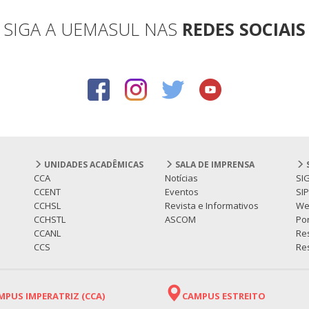
SIGA A UEMASUL NAS
REDES SOCIAIS
UNIDADES ACADÊMICAS
SALA DE IMPRENSA
CCA
Notícias
SI
CCENT
Eventos
SI
CCHSL
Revista e Informativos
We
CCHSTL
ASCOM
Por
CCANL
Re
CCS
Res
MPUS IMPERATRIZ (CCA)
CAMPUS ESTREITO