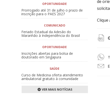
de orie
OPORTUNIDADE
solici
Prorrogado até 31 de julho o prazo de
inscrição para o PAES 2027
Clique
COMUNICADO
Feriado Estadual da Adesão do
Maranhão à Independência do Brasil
G
file
OPORTUNIDADE
pdf
Inscrições abertas para bolsa de
doutorado em Singapura
T
ico
file
E
SAÚDE
pdf
file
Curso de Medicina oferta atendimento
ico
ambulatorial gratuito à comunidade
do
ico
VER MAIS NOTÍCIAS