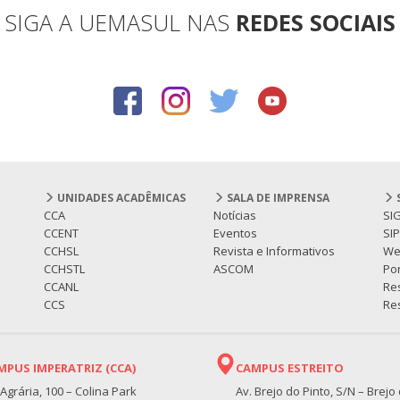
SIGA A UEMASUL NAS
REDES SOCIAIS
UNIDADES ACADÊMICAS
SALA DE IMPRENSA
CCA
Notícias
SI
CCENT
Eventos
SI
CCHSL
Revista e Informativos
We
CCHSTL
ASCOM
Por
CCANL
Re
CCS
Res
MPUS IMPERATRIZ (CCA)
CAMPUS ESTREITO
 Agrária, 100 – Colina Park
Av. Brejo do Pinto, S/N – Brejo