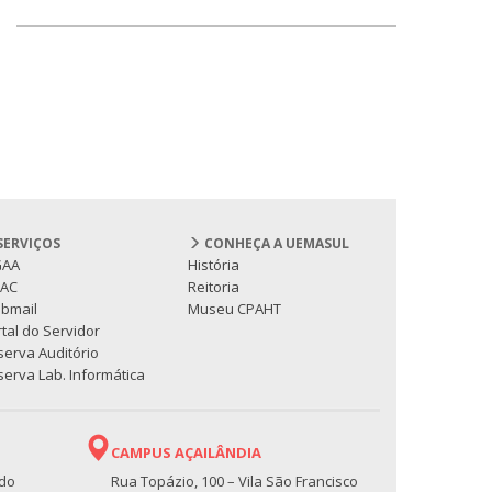
SERVIÇOS
CONHEÇA A UEMASUL
GAA
História
PAC
Reitoria
bmail
Museu CPAHT
tal do Servidor
serva Auditório
erva Lab. Informática
CAMPUS AÇAILÂNDIA
 do
Rua Topázio, 100 – Vila São Francisco