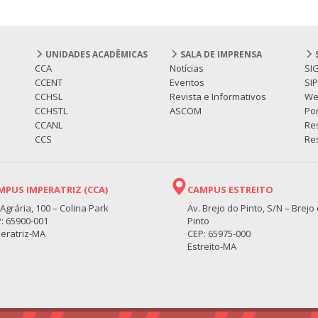
UNIDADES ACADÊMICAS
SALA DE IMPRENSA
CCA
Notícias
SI
CCENT
Eventos
SI
CCHSL
Revista e Informativos
We
CCHSTL
ASCOM
Por
CCANL
Re
CCS
Res
MPUS IMPERATRIZ (CCA)
CAMPUS ESTREITO
 Agrária, 100 – Colina Park
Av. Brejo do Pinto, S/N – Brejo
: 65900-001
Pinto
eratriz-MA
CEP: 65975-000
Estreito-MA