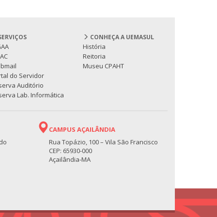
SERVIÇOS
CONHEÇA A UEMASUL
GAA
História
PAC
Reitoria
bmail
Museu CPAHT
tal do Servidor
serva Auditório
erva Lab. Informática
CAMPUS AÇAILÂNDIA
 do
Rua Topázio, 100 – Vila São Francisco
CEP: 65930-000
Açailândia-MA