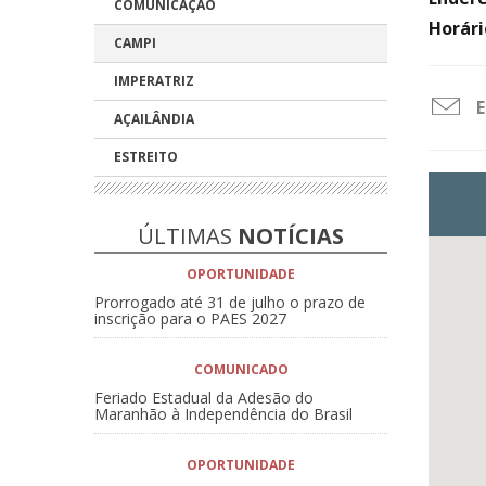
COMUNICAÇÃO
Horári
CAMPI
IMPERATRIZ
E
AÇAILÂNDIA
file
ESTREITO
do
ico
ÚLTIMAS
NOTÍCIAS
OPORTUNIDADE
Prorrogado até 31 de julho o prazo de
inscrição para o PAES 2027
COMUNICADO
Feriado Estadual da Adesão do
Maranhão à Independência do Brasil
OPORTUNIDADE