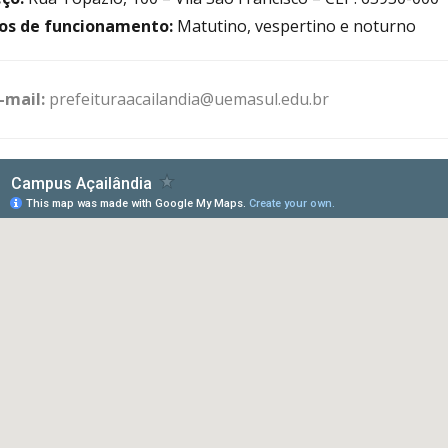
os de funcionamento:
Matutino, vespertino e noturno
-mail:
prefeituraacailandia@uemasul.edu.br
wnload
n