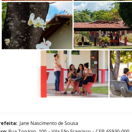
refeita:
Jane Nascimento de Sousa
ço:
Rua Topázio, 100 – Vila São Francisco – CEP: 65930-000