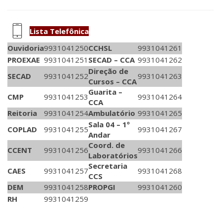
Lista Telefônica
mobile
Ouvidoria
9931041250
CCHSL
9931041261
PROEXAE
9931041251
SECAD – CCA
9931041262
icon
Direção de
SECAD
9931041252
9931041263
Cursos – CCA
Guarita –
CMP
9931041253
9931041264
CCA
Reitoria
9931041254
Ambulatório
9931041265
Sala 04 – 1º
COPLAD
9931041255
9931041267
Andar
Coord. de
CCENT
9931041256
9931041266
Laboratórios
Secretaria
CAES
9931041257
9931041268
CCS
DEM
9931041258
PROPGI
9931041260
RH
9931041259