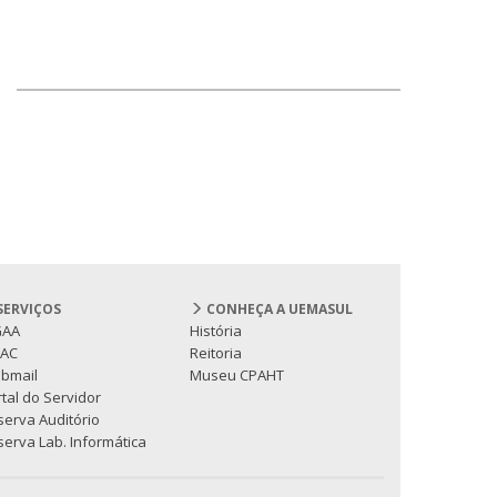
SERVIÇOS
CONHEÇA A UEMASUL
GAA
História
PAC
Reitoria
bmail
Museu CPAHT
tal do Servidor
serva Auditório
erva Lab. Informática