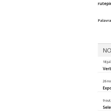
rutepi
Palavr
NO
18 jul
Verb
26 no
Expo
9 out
Sel