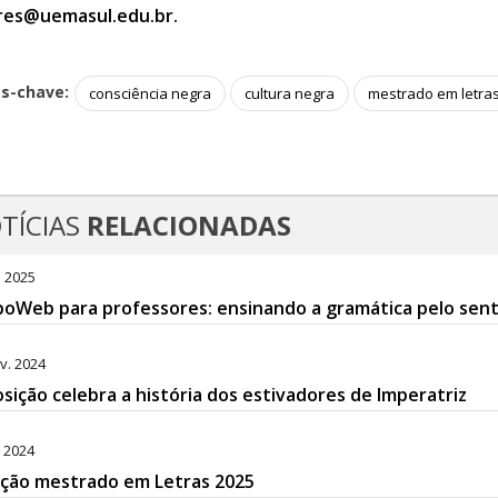
res@uemasul.edu.br.
as-chave:
consciência negra
cultura negra
mestrado em letra
TÍCIAS
RELACIONADAS
. 2025
oWeb para professores: ensinando a gramática pelo sent
v. 2024
sição celebra a história dos estivadores de Imperatriz
. 2024
eção mestrado em Letras 2025