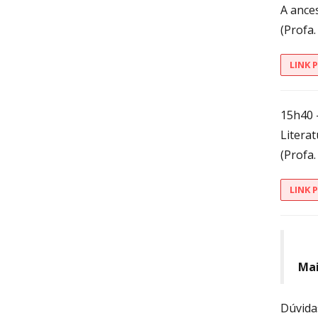
A ances
(Profa
LINK 
15h40 
Litera
(Profa
LINK 
Mai
Dúvida