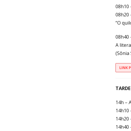
08h10 
08h20 
“O quil
08h40 
A liter
(Sônia
LINK 
TARDE
14h – A
14h10 
14h20 –
14h40 