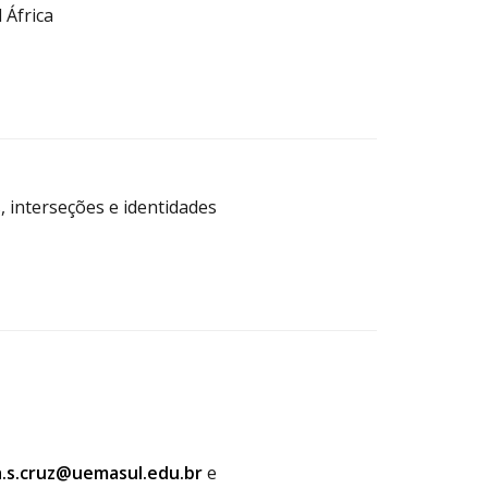
 África
 interseções e identidades
.s.cruz@uemasul.edu.br
e