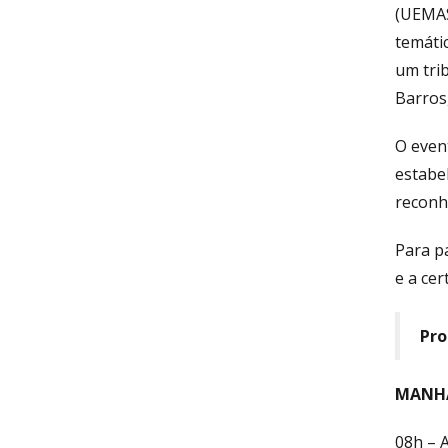
(UEMAS
temáti
um tri
Barros,
O event
estabel
reconhe
Para p
e a cer
Pr
MANH
08h – 