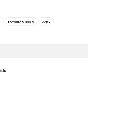
s
novembro negro
ppgle
ido