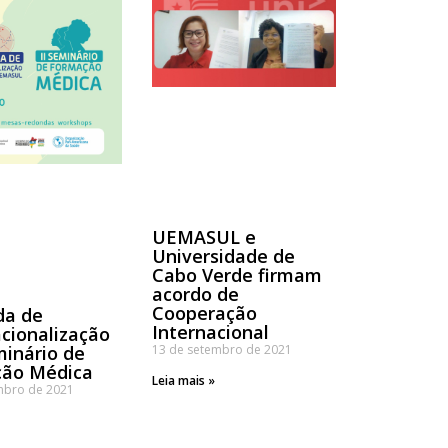
UEMASUL e
Universidade de
Cabo Verde firmam
acordo de
Cooperação
da de
Internacional
acionalização
minário de
13 de setembro de 2021
ão Médica
Leia mais »
mbro de 2021
»