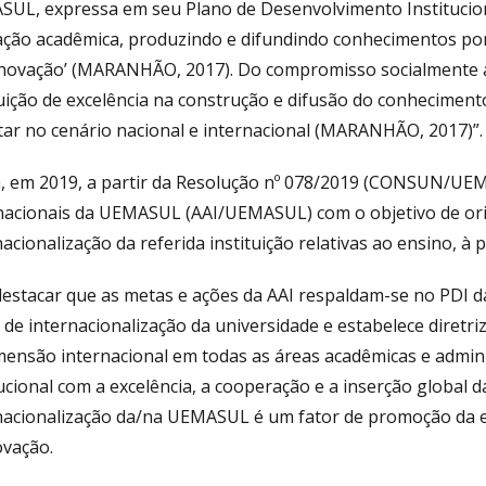
UL, expressa em seu Plano de Desenvolvimento Institucional
ção acadêmica, produzindo e difundindo conhecimentos por 
inovação’ (MARANHÃO, 2017). Do compromisso socialmente
tuição de excelência na construção e difusão do conhecime
tar no cenário nacional e internacional (MARANHÃO, 2017)”.
, em 2019, a partir da Resolução nº 078/2019 (CONSUN/UEM
nacionais da UEMASUL (AAI/UEMASUL) com o objetivo de orien
nacionalização da referida instituição relativas ao ensino, à 
destacar que as metas e ações da AAI respaldam-se no PDI 
 de internacionalização da universidade e estabelece diretri
mensão internacional em todas as áreas acadêmicas e admin
tucional com a excelência, a cooperação e a inserção global
nacionalização da/na UEMASUL é um fator de promoção da exc
ovação.