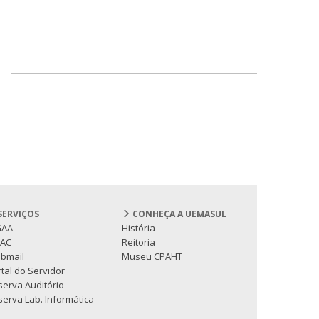
SERVIÇOS
CONHEÇA A UEMASUL
GAA
História
PAC
Reitoria
bmail
Museu CPAHT
tal do Servidor
serva Auditório
erva Lab. Informática