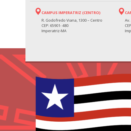
CAMPUS IMPERATRIZ (CENTRO)
CA
R. Godofredo Viana, 1300 – Centro
Av.
CEP: 65901- 480
CEP
Imperatriz-MA
Imp