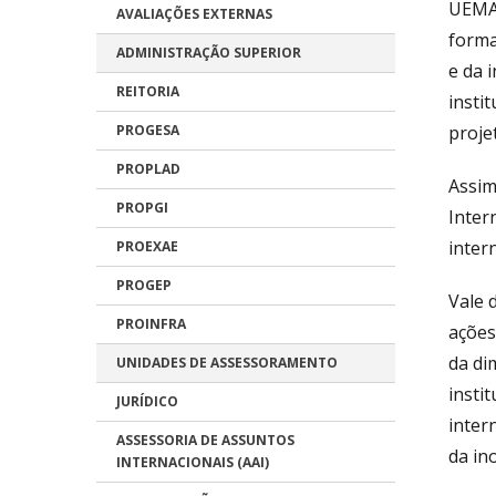
UEMAS
AVALIAÇÕES EXTERNAS
forma
ADMINISTRAÇÃO SUPERIOR
e da 
REITORIA
insti
PROGESA
proje
PROPLAD
Assim
PROPGI
Inter
inter
PROEXAE
PROGEP
Vale 
PROINFRA
ações
da di
UNIDADES DE ASSESSORAMENTO
insti
JURÍDICO
inter
ASSESSORIA DE ASSUNTOS
da in
INTERNACIONAIS (AAI)