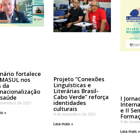
nário fortalece
Projeto “Conexões
MASUL nos
Linguísticas e
s da
Literárias Brasil-
rnacionalização
Cabo Verde” reforça
 saúde
I Jorna
identidades
novembro de 2021
Intern
culturais
e II Se
is »
9 de novembro de 2021
Formaç
9 de nove
Leia mais »
Leia mais 