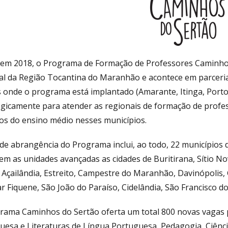
 em 2018, o Programa de Formação de Professores Caminhos 
al da Região Tocantina do Maranhão e acontece em parceria
s onde o programa está implantado (Amarante, Itinga, Porto 
egicamente para atender as regionais de formação de profes
os do ensino médio nesses municípios.
 de abrangência do Programa inclui, ao todo, 22 municípios 
m as unidades avançadas as cidades de Buritirana, Sítio No
 Açailândia, Estreito, Campestre do Maranhão, Davinópolis
r Fiquene, São João do Paraíso, Cidelândia, São Francisco d
rama Caminhos do Sertão oferta um total 800 novas vagas pa
uesa e Literaturas de Língua Portuguesa, Pedagogia, Ciênci