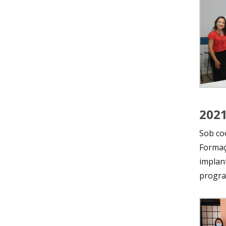
202
Sob co
Formaç
implan
progra