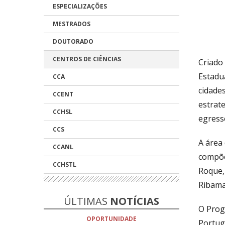
ESPECIALIZAÇÕES
MESTRADOS
DOUTORADO
CENTROS DE CIÊNCIAS
Criado
Estadu
CCA
cidade
CCENT
estrat
CCHSL
egress
CCS
A área
CCANL
compõe
CCHSTL
Roque,
Ribama
ÚLTIMAS
NOTÍCIAS
O Prog
OPORTUNIDADE
Portug