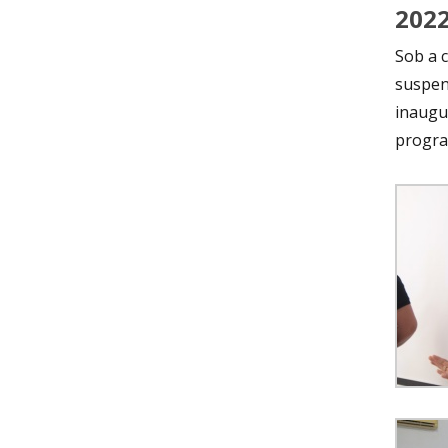
202
Sob a 
suspen
inaugur
progra