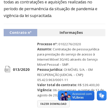
todas as contratações e aquisições realizadas no
período de permanência da situação de pandemia e
vigência da lei supracitada.
Contrato nº
Informações
Processo nº:
0102276/2020
Assunto:
Contratação de pessoa jurídica
para prestação do serviço de acesso à
Internet Móvel 3G/4G através do Serviço
Móvel Pessoal – SMP.
013/2020
Pessoa jurídica:
OI MÓVEL S/A. – EM
file
RECUPERAÇÃO JUDICIAL – CNPJ:
05.423.963/0001-11
pdf
Valor total do contrato:
R$ 539.400,00
icon
Vigência:
06 (seis) meses, a contar de 12 de
agosto de 2020.
FAZER DOWNLOAD