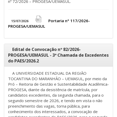
nº 72/2026 – PROGESA/UEMASUL.
Portaria n° 117/2026-
15/07/2026
file
PROGESA/UEMASUL
pdf
icon
Edital de Convocação nº 82/2026-
PROGESA/UEMASUL - 3ª Chamada de Excedentes
do PAES/2026.2
A UNIVERSIDADE ESTADUAL DA REGIÃO
TOCANTINA DO MARANHÃO – UEMASUL, por meio da
Pró – Reitoria de Gestão e Sustentabilidade Acadêmica-
PROGESA, diante da desistência de matrícula, por
candidatos excedentes, da segunda chamada, para o
segundo semestre de 2026, e tendo em vista o não
preenchimento das vagas, torna pública, para
conhecimento dos interessados, a convocação de
candidatos excedentes do PAES/2026, para o segundo