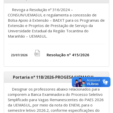
Revoga a Resolução nº 316/2024 –
CONSUN/UEMASUL e regulamenta a concessão de
Bolsa Apoio à Extensão – BAEXT para os Programas de
Extensão e Projetos de Prestação de Serviço da
Universidade Estadual da Região Tocantina do
Maranhão – UEMASUL.
Resolução nº 415/2026
23/07/2026
file
pdf
icon
Portaria n° 118/2026-PROGESA/UEMASUL
Designar os professores abaixo relacionados para
comporem a Banca Examinadora do Processo Seletivo
Simplificado para Vagas Remanescentes do PAES 2026
da UEMASUL, por meio da nota do ENEM, para o
semestre letivo 2026.2, conforme especificações do