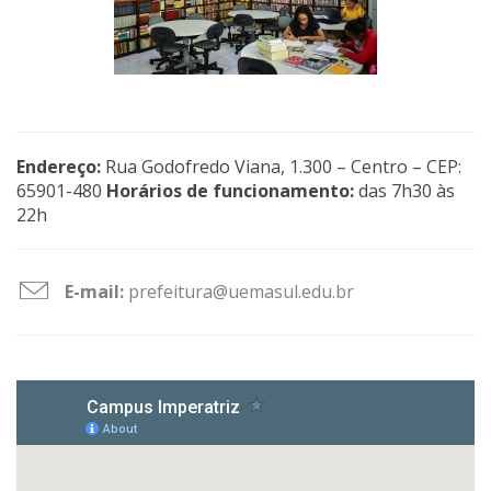
Endereço:
Rua Godofredo Viana, 1.300 – Centro – CEP:
65901-480
Horários de funcionamento:
das 7h30 às
22h
E-mail:
prefeitura@uemasul.edu.br
file
download
icon