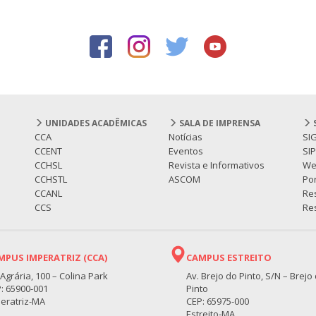
UNIDADES ACADÊMICAS
SALA DE IMPRENSA
CCA
Notícias
SI
CCENT
Eventos
SI
CCHSL
Revista e Informativos
We
CCHSTL
ASCOM
Por
CCANL
Re
CCS
Res
MPUS IMPERATRIZ (CCA)
CAMPUS ESTREITO
 Agrária, 100 – Colina Park
Av. Brejo do Pinto, S/N – Brejo
: 65900-001
Pinto
eratriz-MA
CEP: 65975-000
Estreito-MA