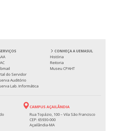
SERVIÇOS
CONHEÇA A UEMASUL
GAA
História
PAC
Reitoria
bmail
Museu CPAHT
tal do Servidor
serva Auditório
erva Lab. Informática
CAMPUS AÇAILÂNDIA
 do
Rua Topázio, 100 – Vila São Francisco
CEP: 65930-000
Açailândia-MA