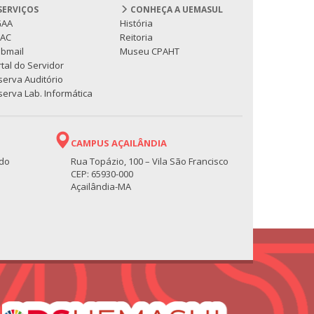
SERVIÇOS
CONHEÇA A UEMASUL
GAA
História
PAC
Reitoria
bmail
Museu CPAHT
tal do Servidor
serva Auditório
erva Lab. Informática
CAMPUS AÇAILÂNDIA
 do
Rua Topázio, 100 – Vila São Francisco
CEP: 65930-000
Açailândia-MA