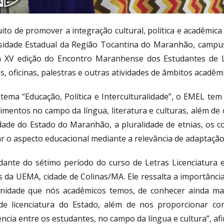
ito de promover a integração cultural, política e acadêmica
sidade Estadual da Região Tocantina do Maranhão, campus 
a XV edição do Encontro Maranhense dos Estudantes de 
, oficinas, palestras e outras atividades de âmbitos acadêmic
tema “Educação, Política e Interculturalidade”, o EMEL t
imentos no campo da língua, literatura e culturas, além d
idade do Estado do Maranhão, a pluralidade de etnias, os 
 o aspecto educacional mediante a relevância de adaptação 
dante do sétimo período do curso de Letras Licenciatura e
 da UEMA, cidade de Colinas/MA. Ele ressalta a importânci
nidade que nós acadêmicos temos, de conhecer ainda mai
de licenciatura do Estado, além de nos proporcionar co
ncia entre os estudantes, no campo da língua e cultura”, afi