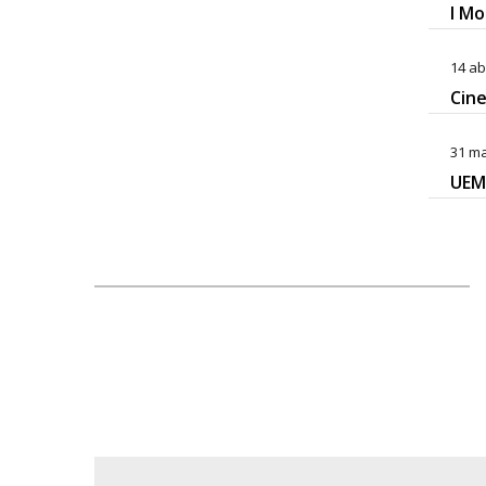
I Mo
14 ab
Cin
31 ma
UEM