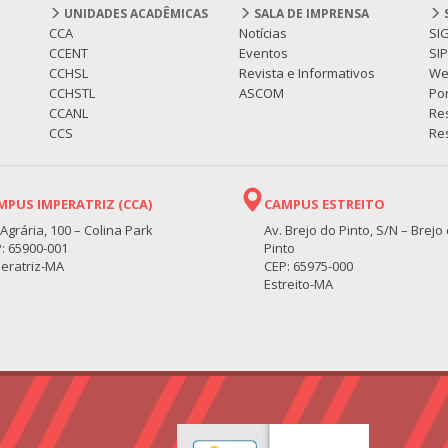
UNIDADES ACADÊMICAS
SALA DE IMPRENSA
CCA
Notícias
SI
CCENT
Eventos
SI
CCHSL
Revista e Informativos
We
CCHSTL
ASCOM
Por
CCANL
Re
CCS
Res
MPUS IMPERATRIZ (CCA)
CAMPUS ESTREITO
 Agrária, 100 – Colina Park
Av. Brejo do Pinto, S/N – Brejo
: 65900-001
Pinto
eratriz-MA
CEP: 65975-000
Estreito-MA