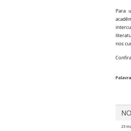
Para 
acadêm
interc
litera
nos cur
Confir
Palavr
NO
23 ma