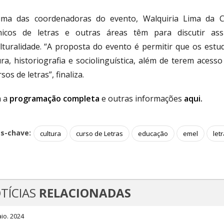
uma das coordenadoras do evento, Walquiria Lima da 
icos de letras e outras áreas têm para discutir ass
ulturalidade. “A proposta do evento é permitir que os est
tura, historiografia e sociolinguística, além de terem aces
sos de letras”, finaliza.
a a
programação completa
e outras informações
aqui.
as-chave:
cultura
curso de Letras
educação
emel
let
TÍCIAS
RELACIONADAS
io. 2024