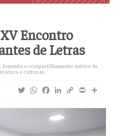
o XV Encontro
ntes de Letras
MEL fomenta o compartilhamento mútuo de
eratura e culturas.
Twitter
WhatsApp
Facebook
LinkedIn
Copy
Print
Share
Link