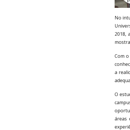
No intu
Univer
2018, 
mostras
Com o 
conhec
a real
adequar
O estu
campus
oportu
áreas 
experiê