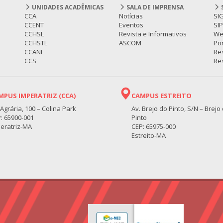
UNIDADES ACADÊMICAS
SALA DE IMPRENSA
CCA
Notícias
SI
CCENT
Eventos
SI
CCHSL
Revista e Informativos
We
CCHSTL
ASCOM
Por
CCANL
Re
CCS
Res
MPUS IMPERATRIZ (CCA)
CAMPUS ESTREITO
 Agrária, 100 – Colina Park
Av. Brejo do Pinto, S/N – Brejo
: 65900-001
Pinto
eratriz-MA
CEP: 65975-000
Estreito-MA