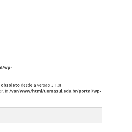
al/wp-
á
obsoleto
desde a versão 3.1.0!
r. in
/var/www/html/uemasul.edu.br/portal/wp-