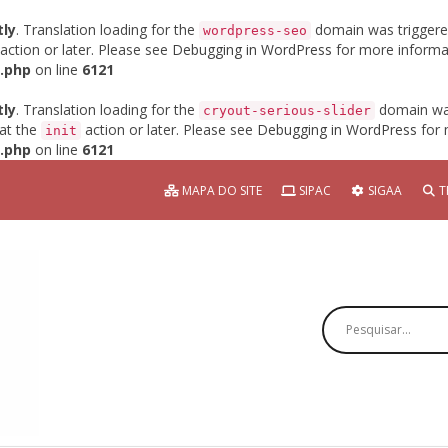
tly
. Translation loading for the
domain was triggered 
wordpress-seo
action or later. Please see
Debugging in WordPress
for more informat
.php
on line
6121
tly
. Translation loading for the
domain was 
cryout-serious-slider
 at the
action or later. Please see
Debugging in WordPress
for 
init
.php
on line
6121
MAPA DO SITE
SIPAC
SIGAA
T
Pesquisar