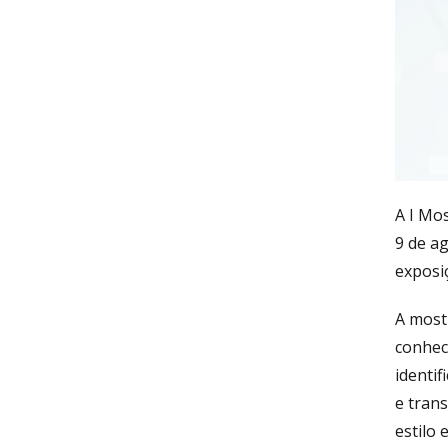
A I Mo
9 de a
exposi
A most
conhec
identi
e trans
estilo