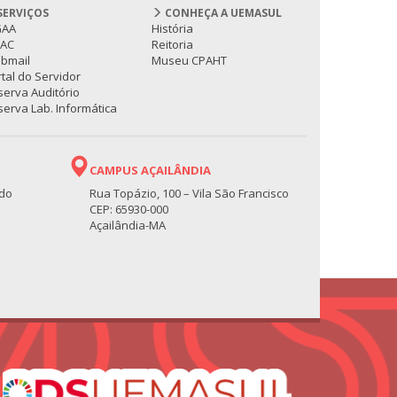
SERVIÇOS
CONHEÇA A UEMASUL
GAA
História
PAC
Reitoria
bmail
Museu CPAHT
tal do Servidor
serva Auditório
erva Lab. Informática
CAMPUS AÇAILÂNDIA
 do
Rua Topázio, 100 – Vila São Francisco
CEP: 65930-000
Açailândia-MA