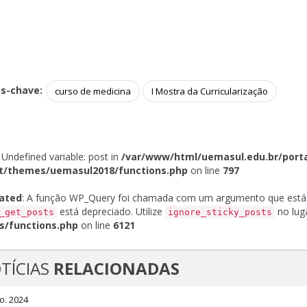
as-chave:
curso de medicina
I Mostra da Curricularização
: Undefined variable: post in
/var/www/html/uemasul.edu.br/port
t/themes/uemasul2018/functions.php
on line
797
ated
: A função WP_Query foi chamada com um argumento que est
está depreciado. Utilize
no luga
_get_posts
ignore_sticky_posts
s/functions.php
on line
6121
TÍCIAS
RELACIONADAS
o. 2024