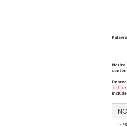
Palavr
Notice
conten
Deprec
caller
include
NO
12 ag