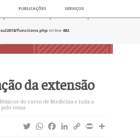
PUBLICAÇÕES
SERVIÇOS
sul2018/functions.php
on line
482
ação da extensão
adêmicos do curso de Medicina e toda a
 pelo tema.
Twitter
WhatsApp
Facebook
LinkedIn
Copy
Print
Share
Link