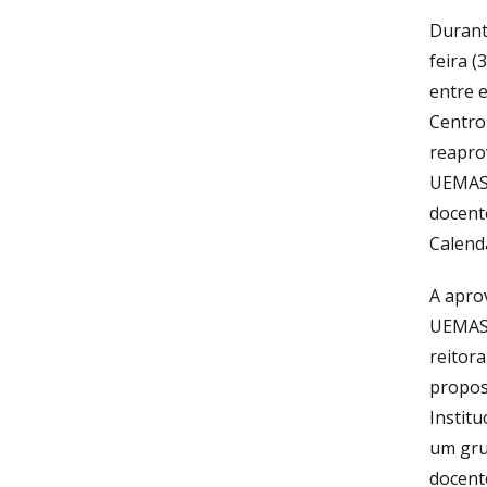
Durant
feira (
entre 
Centro
reapro
UEMASU
docent
Calend
A apro
UEMASU
reitora
propos
Institu
um gru
docent