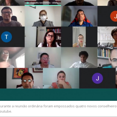
urante a reunião ordinária foram empossados quatro novos conselheiro
outube.