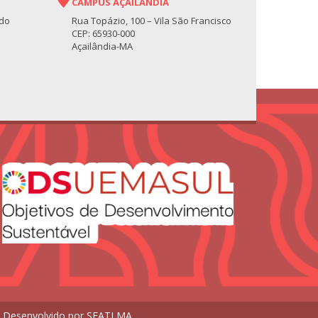
CAMPUS AÇAILÂNDIA
 do
Rua Topázio, 100 – Vila São Francisco
CEP: 65930-000
Açailândia-MA
. Desenvolvido por
SEATI MA
.