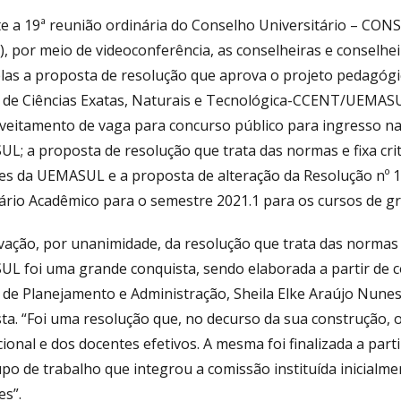
e a 19ª reunião ordinária do Conselho Universitário – CON
3), por meio de videoconferência, as conselheiras e conselh
elas a proposta de resolução que aprova o projeto pedagógi
 de Ciências Exatas, Naturais e Tecnológica-CCENT/UEMASUL
veitamento de vaga para concurso público para ingresso na 
L; a proposta de resolução que trata das normas e fixa cri
es da UEMASUL e a proposta de alteração da Resolução n
ário Acadêmico para o semestre 2021.1 para os cursos de gr
vação, por unanimidade, da resolução que trata das normas
L foi uma grande conquista, sendo elaborada a partir de co
 de Planejamento e Administração, Sheila Elke Araújo Nunes
ta. “Foi uma resolução que, no decurso da sua construção,
cional e dos docentes efetivos. A mesma foi finalizada a part
po de trabalho que integrou a comissão instituída inicialm
es”.