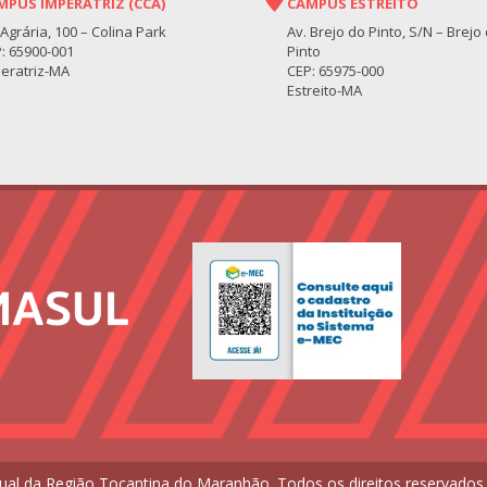
MPUS IMPERATRIZ (CCA)
CAMPUS ESTREITO
 Agrária, 100 – Colina Park
Av. Brejo do Pinto, S/N – Brejo
: 65900-001
Pinto
eratriz-MA
CEP: 65975-000
Estreito-MA
ual da Região Tocantina do Maranhão. Todos os direitos reservados