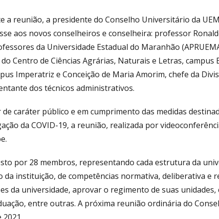
e a reunião, a presidente do Conselho Universitário da UE
sse aos novos conselheiros e conselheira: professor Ronald
ofessores da Universidade Estadual do Maranhão (APRUEMA)
 do Centro de Ciências Agrárias, Naturais e Letras, campus E
pus Imperatriz e Conceição de Maria Amorim, chefe da Divis
ntante dos técnicos administrativos.
r de caráter público e em cumprimento das medidas destina
ação da COVID-19, a reunião, realizada por videoconferênci
e.
to por 28 membros, representando cada estrutura da univ
da instituição, de competências normativa, deliberativa e r
zes da universidade, aprovar o regimento de suas unidades, 
uação, entre outras. A próxima reunião ordinária do Conselh
e 2021.