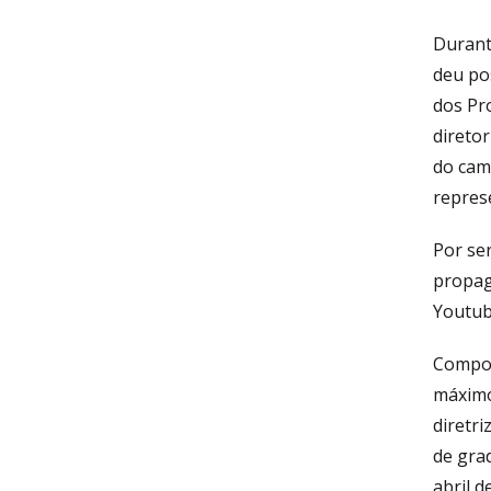
Durant
deu po
dos Pr
diretor
do cam
represe
Por se
propag
Youtub
Compos
máximo 
diretri
de grad
abril d