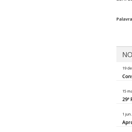
Palavr
NO
19 de
Cons
15 ma
29ª 
1 jun
Apr