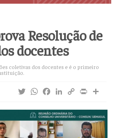
prova Resolução de
dos docentes
ões coletivas dos docentes e é o primeiro
stituição.
Twitter
WhatsApp
Facebook
LinkedIn
Copy
Print
Share
Link