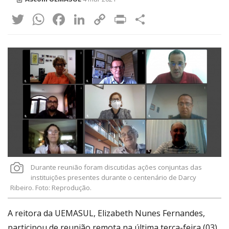
Twitter
WhatsApp
Facebook
LinkedIn
Copy
Print
Share
Link
Durante reunião foram discutidas ações conjuntas das
instituições presentes durante o centenário de Darcy
Ribeiro. Foto: Reprodução.
A reitora da UEMASUL, Elizabeth Nunes Fernandes,
participou de reunião remota na última terça-feira (03),