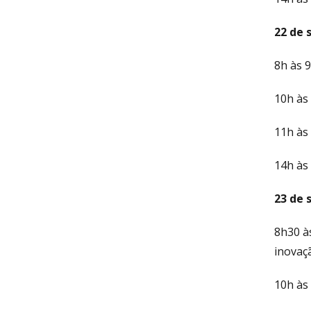
22 de 
8h às 9
10h às
11h às
14h às
23 de 
8h30 às
inovaç
10h às