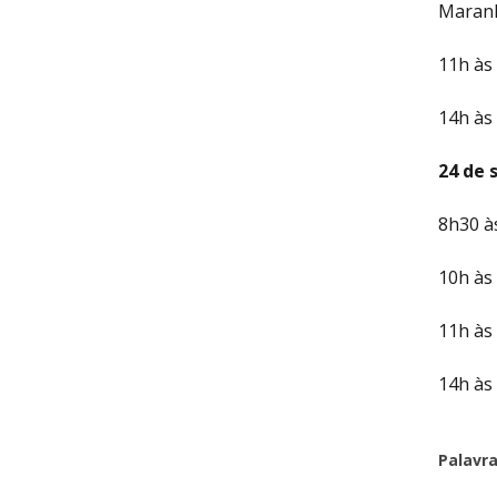
Maran
11h às
14h às
24 de 
8h30 à
10h às
11h às
14h às
Palavr