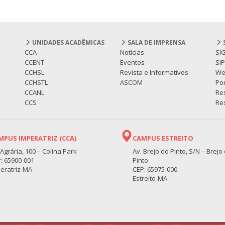
UNIDADES ACADÊMICAS
SALA DE IMPRENSA
CCA
Notícias
SI
CCENT
Eventos
SI
CCHSL
Revista e Informativos
We
CCHSTL
ASCOM
Por
CCANL
Re
CCS
Res
MPUS IMPERATRIZ (CCA)
CAMPUS ESTREITO
 Agrária, 100 – Colina Park
Av. Brejo do Pinto, S/N – Brejo
: 65900-001
Pinto
eratriz-MA
CEP: 65975-000
Estreito-MA