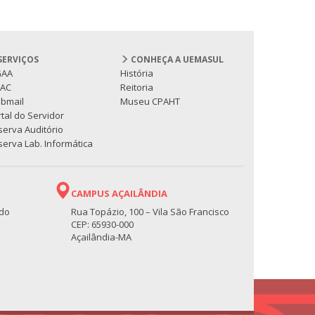
SERVIÇOS
CONHEÇA A UEMASUL
GAA
História
PAC
Reitoria
bmail
Museu CPAHT
tal do Servidor
serva Auditório
erva Lab. Informática
CAMPUS AÇAILÂNDIA
 do
Rua Topázio, 100 – Vila São Francisco
CEP: 65930-000
Açailândia-MA