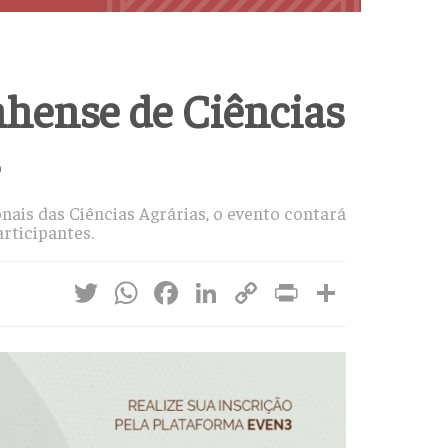
nhense de Ciências
s
nais das Ciências Agrárias, o evento contará
rticipantes.
Twitter
WhatsApp
Facebook
LinkedIn
Copy
Print
Share
Link