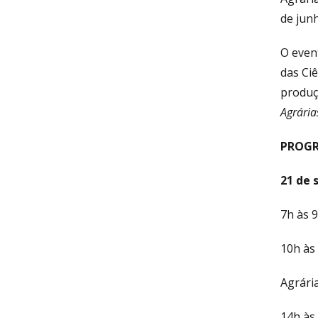
de jun
O even
das Ciê
produç
Agrária
PROG
21 de 
7h às 
10h às 
Agrária
14h às