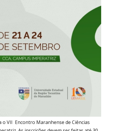
za o VII Encontro Maranhense de Ciências
ratriz. As inscrições devem ser feitas até 30