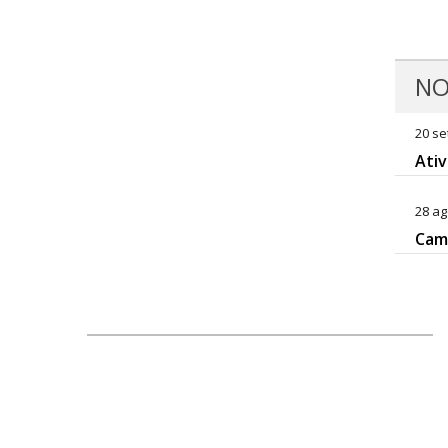
NO
20 se
Ativ
28 ag
Camp