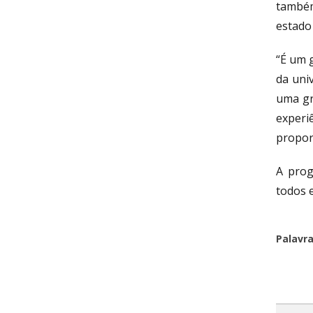
também
estado
“É um 
da uni
uma gr
experi
propor
A prog
todos 
Palavr