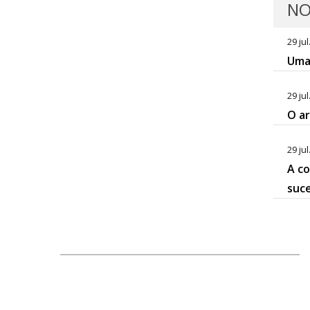
NO
29 jul
Uma 
29 jul
O ar
29 jul
A co
suc