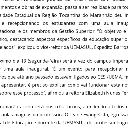
amentos e obras de expansão, passa a ser realidade para to
sidade Estadual da Região Tocantina do Maranhão deu iní
 e recepcionando os estudantes com uma aula inaug
zacional e os membros da Gestão Superior. “O objetivo é 
ico, destacando aspectos específicos da educação superior 
elados”, explicou o vice-reitor da UEMASUL, Expedito Barros
ximo dia 13 (segunda-feira) será a vez do campus Imperat
ar uma aula inaugural. “É um evento para recepciona
nos que até ano passado estavam ligados ao CESI/UEMA, 
 apresentar, é preciso explicar como vai funcionar esta n
 sobre esse processo”, afirmou a reitora Elizabeth Nunes Fe
ramação acontecerá nos três turnos, atendendo a todos 
 aulas magnas da professora Orleane Evangelista, egressa
al de Educação e docente da UEMASUL; do professor Fagno