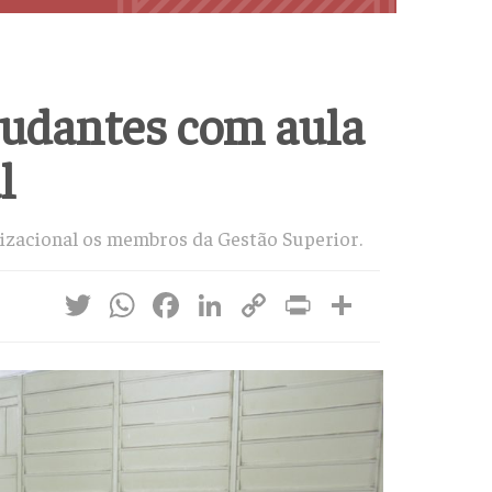
udantes com aula
l
izacional os membros da Gestão Superior.
Twitter
WhatsApp
Facebook
LinkedIn
Copy
Print
Share
Link