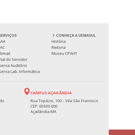
SERVIÇOS
CONHEÇA A UEMASUL
GAA
História
PAC
Reitoria
bmail
Museu CPAHT
tal do Servidor
serva Auditório
erva Lab. Informática
CAMPUS AÇAILÂNDIA
 do
Rua Topázio, 100 – Vila São Francisco
CEP: 65930-000
Açailândia-MA