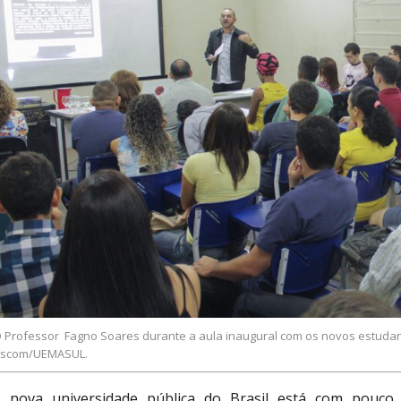
 Professor Fagno Soares durante a aula inaugural com os novos estudan
scom/UEMASUL.
 nova universidade pública do Brasil está com pouco