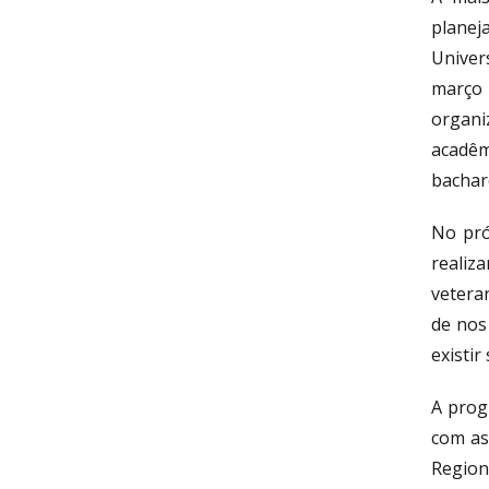
planej
Univer
março
organi
acadêm
bachar
No pró
realiz
vetera
de nos
existir
A prog
com as
Region