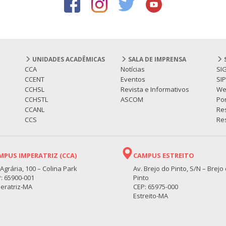
UNIDADES ACADÊMICAS
SALA DE IMPRENSA
CCA
Notícias
SI
CCENT
Eventos
SI
CCHSL
Revista e Informativos
We
CCHSTL
ASCOM
Por
CCANL
Re
CCS
Res
MPUS IMPERATRIZ (CCA)
CAMPUS ESTREITO
 Agrária, 100 – Colina Park
Av. Brejo do Pinto, S/N – Brejo
: 65900-001
Pinto
eratriz-MA
CEP: 65975-000
Estreito-MA