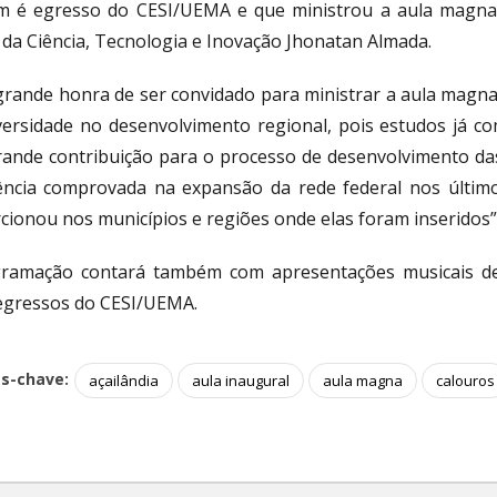
 é egresso do CESI/UEMA e que ministrou a aula magna n
 da Ciência, Tecnologia e Inovação Jhonatan Almada.
grande honra de ser convidado para ministrar a aula magna
versidade no desenvolvimento regional, pois estudos já c
ande contribuição para o processo de desenvolvimento das
ência comprovada na expansão da rede federal nos últim
cionou nos municípios e regiões onde elas foram inseridos”
ramação contará também com apresentações musicais de 
egressos do CESI/UEMA.
as-chave:
açailândia
aula inaugural
aula magna
calouros