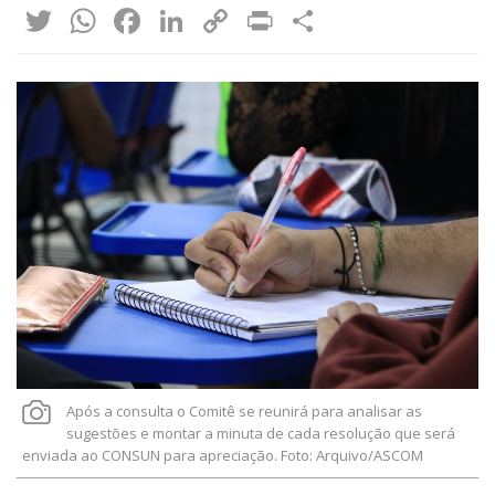
Twitter
WhatsApp
Facebook
LinkedIn
Copy
Print
Share
Link
Após a consulta o Comitê se reunirá para analisar as
sugestões e montar a minuta de cada resolução que será
enviada ao CONSUN para apreciação. Foto: Arquivo/ASCOM