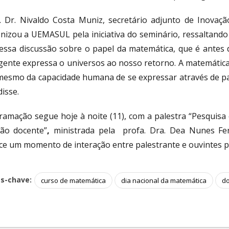
. Dr. Nivaldo Costa Muniz, secretário adjunto de Inovação
nizou a UEMASUL pela iniciativa do seminário, ressaltand
 essa discussão sobre o papel da matemática, que é antes
 gente expressa o universos ao nosso retorno. A matemátic
mesmo da capacidade humana de se expressar através de pal
disse.
ramação segue hoje à noite (11), com a palestra “Pesquisa
ão docente”
,
ministrada pela profa. Dra. Dea Nunes Fe
ce um momento de interação entre palestrante e ouvintes p
as-chave:
curso de matemática
dia nacional da matemática
do