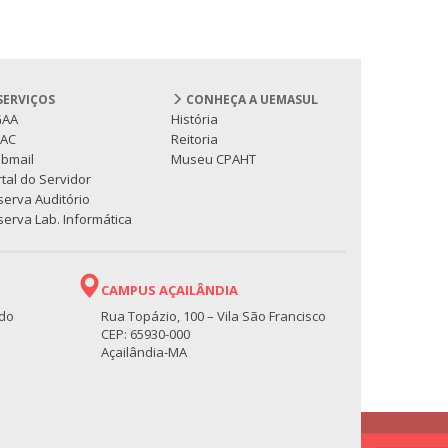
SERVIÇOS
CONHEÇA A UEMASUL
GAA
História
PAC
Reitoria
bmail
Museu CPAHT
tal do Servidor
serva Auditório
erva Lab. Informática
CAMPUS AÇAILÂNDIA
 do
Rua Topázio, 100 – Vila São Francisco
CEP: 65930-000
Açailândia-MA