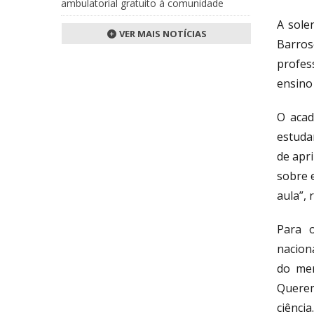
ambulatorial gratuito à comunidade
A sole
VER MAIS NOTÍCIAS
Barro
profess
ensino 
O acad
estuda
de apr
sobre 
aula”, 
Para o
nacion
do mer
Querem
ciência