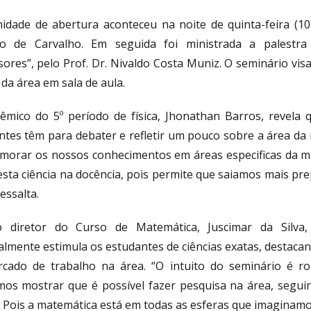
nidade de abertura aconteceu na noite de quinta-feira (10
so de Carvalho. Em seguida foi ministrada a palestr
ores”, pelo Prof. Dr. Nivaldo Costa Muniz. O seminário visa
da área em sala de aula.
êmico do 5º período de física, Jhonathan Barros, revel
ntes têm para debater e refletir um pouco sobre a área da
imorar os nossos conhecimentos em áreas especificas da ma
esta ciência na docência, pois permite que saiamos mais pre
ressalta.
 diretor do Curso de Matemática, Juscimar da Silva,
almente estimula os estudantes de ciências exatas, destaca
cado de trabalho na área. “O intuito do seminário é r
os mostrar que é possível fazer pesquisa na área, seguir 
. Pois a matemática está em todas as esferas que imaginamo