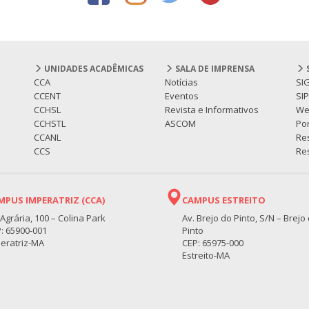
UNIDADES ACADÊMICAS
SALA DE IMPRENSA
CCA
Notícias
SI
CCENT
Eventos
SI
CCHSL
Revista e Informativos
We
CCHSTL
ASCOM
Por
CCANL
Re
CCS
Res
MPUS IMPERATRIZ (CCA)
CAMPUS ESTREITO
 Agrária, 100 – Colina Park
Av. Brejo do Pinto, S/N – Brejo
: 65900-001
Pinto
eratriz-MA
CEP: 65975-000
Estreito-MA