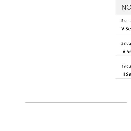
NO
5 set
V Se
28 ou
IV S
19 ou
III 