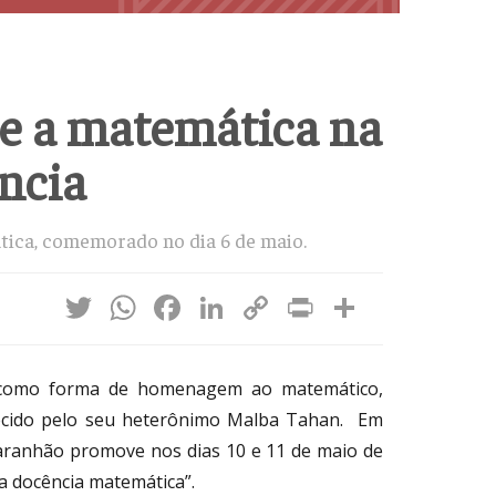
e a matemática na
ncia
tica, comemorado no dia 6 de maio.
Twitter
WhatsApp
Facebook
LinkedIn
Copy
Print
Share
Link
 como forma de homenagem ao matemático,
hecido pelo seu heterônimo Malba Tahan. Em
Maranhão promove nos dias 10 e 11 de maio de
a docência matemática”.