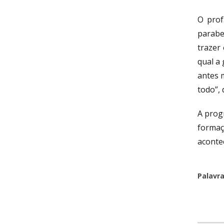
O prof
parabe
trazer
qual a
antes 
todo”, 
A prog
formaç
aconte
Palavr