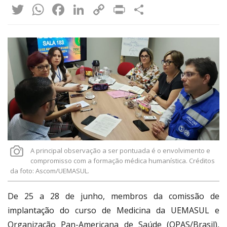
Twitter
WhatsApp
Facebook
LinkedIn
Copy
Print
Share
Link
A principal observação a ser pontuada é o envolvimento e
compromisso com a formação médica humanística. Créditos
da foto: Ascom/UEMASUL.
De 25 a 28 de junho, membros da comissão de
implantação do curso de Medicina da UEMASUL e
Organização Pan-Americana de Saúde (OPAS/Brasil),