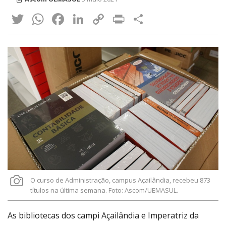
Twitter
WhatsApp
Facebook
LinkedIn
Copy
Print
Share
Link
O curso de Administração, campus Açailândia, recebeu 873
títulos na última semana. Foto: Ascom/UEMASUL.
As bibliotecas dos campi Açailândia e Imperatriz da