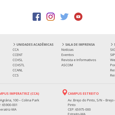
UNIDADES ACADÊMICAS
SALA DE IMPRENSA
CCA
Notícias
SI
CCENT
Eventos
SI
CCHSL
Revista e Informativos
We
CCHSTL
ASCOM
Por
CCANL
Re
CCS
Res
MPUS IMPERATRIZ (CCA)
CAMPUS ESTREITO
 Agrária, 100 – Colina Park
Av. Brejo do Pinto, S/N – Brejo
: 65900-001
Pinto
eratriz-MA
CEP: 65975-000
Estreito-MA