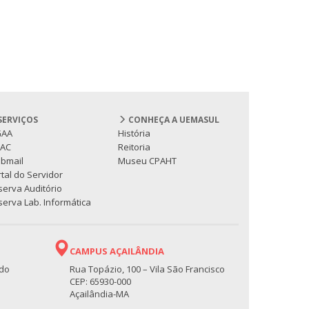
SERVIÇOS
CONHEÇA A UEMASUL
GAA
História
PAC
Reitoria
bmail
Museu CPAHT
tal do Servidor
serva Auditório
erva Lab. Informática
CAMPUS AÇAILÂNDIA
 do
Rua Topázio, 100 – Vila São Francisco
CEP: 65930-000
Açailândia-MA