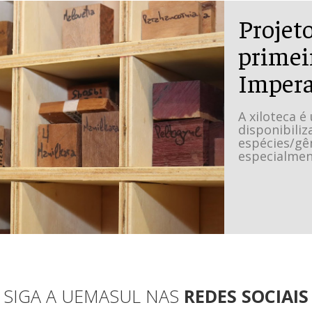
Projeto
primei
Impera
A xiloteca é
disponibili
espécies/gê
especialmen
SIGA A UEMASUL NAS
REDES SOCIAIS