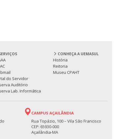
SERVIÇOS
CONHEÇA A UEMASUL
GAA
História
PAC
Reitoria
bmail
Museu CPAHT
tal do Servidor
serva Auditório
erva Lab. Informática
CAMPUS AÇAILÂNDIA
 do
Rua Topázio, 100 – Vila São Francisco
CEP: 65930-000
Açailândia-MA