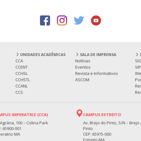
UNIDADES ACADÊMICAS
SALA DE IMPRENSA
CCA
Notícias
SI
CCENT
Eventos
SI
CCHSL
Revista e Informativos
We
CCHSTL
ASCOM
Por
CCANL
Re
CCS
Res
MPUS IMPERATRIZ (CCA)
CAMPUS ESTREITO
 Agrária, 100 – Colina Park
Av. Brejo do Pinto, S/N – Brejo
: 65900-001
Pinto
eratriz-MA
CEP: 65975-000
Estreito-MA