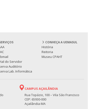
SERVIÇOS
CONHEÇA A UEMASUL
GAA
História
PAC
Reitoria
bmail
Museu CPAHT
tal do Servidor
serva Auditório
erva Lab. Informática
CAMPUS AÇAILÂNDIA
 do
Rua Topázio, 100 – Vila São Francisco
CEP: 65930-000
Açailândia-MA