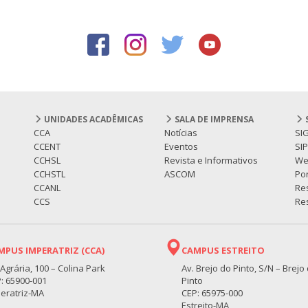
UNIDADES ACADÊMICAS
SALA DE IMPRENSA
CCA
Notícias
SI
CCENT
Eventos
SI
CCHSL
Revista e Informativos
We
CCHSTL
ASCOM
Por
CCANL
Re
CCS
Res
MPUS IMPERATRIZ (CCA)
CAMPUS ESTREITO
 Agrária, 100 – Colina Park
Av. Brejo do Pinto, S/N – Brejo
: 65900-001
Pinto
eratriz-MA
CEP: 65975-000
Estreito-MA