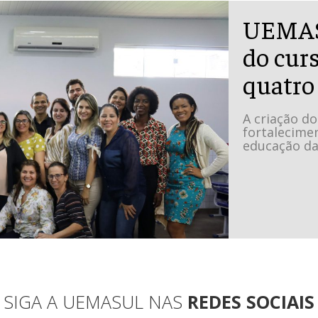
UEMASU
do cur
quatro
A criação d
fortalecimen
educação da
SIGA A UEMASUL NAS
REDES SOCIAIS