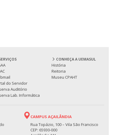
SERVIÇOS
CONHEÇA A UEMASUL
GAA
História
PAC
Reitoria
bmail
Museu CPAHT
tal do Servidor
serva Auditório
erva Lab. Informática
CAMPUS AÇAILÂNDIA
 do
Rua Topázio, 100 – Vila São Francisco
CEP: 65930-000