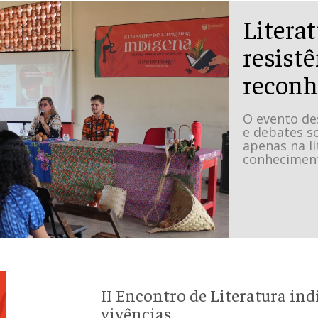
Literat
resistê
recon
O evento de
e debates s
apenas na l
conhecimen
II Encontro de Literatura ind
vivências