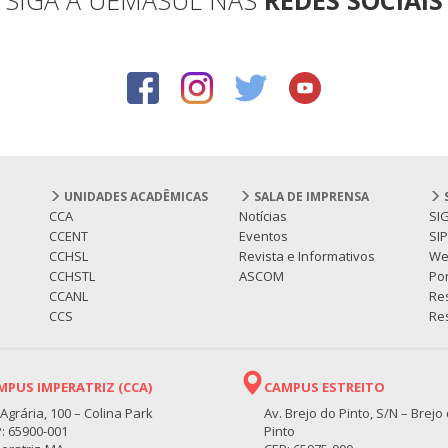
UNIDADES ACADÊMICAS
SALA DE IMPRENSA
CCA
Notícias
SI
CCENT
Eventos
SI
CCHSL
Revista e Informativos
We
CCHSTL
ASCOM
Por
CCANL
Re
CCS
Res
MPUS IMPERATRIZ (CCA)
CAMPUS ESTREITO
 Agrária, 100 – Colina Park
Av. Brejo do Pinto, S/N – Brejo
: 65900-001
Pinto