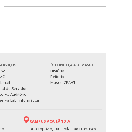
SERVIÇOS
CONHEÇA A UEMASUL
GAA
História
PAC
Reitoria
bmail
Museu CPAHT
tal do Servidor
serva Auditório
erva Lab. Informática
CAMPUS AÇAILÂNDIA
 do
Rua Topázio, 100 – Vila São Francisco