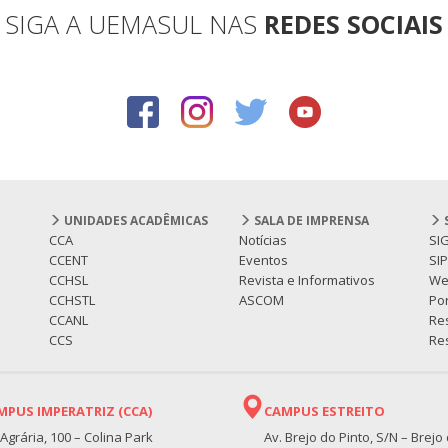
SIGA A UEMASUL NAS
REDES SOCIAIS
UNIDADES ACADÊMICAS
SALA DE IMPRENSA
CCA
Notícias
SI
CCENT
Eventos
SI
CCHSL
Revista e Informativos
We
CCHSTL
ASCOM
Por
CCANL
Re
CCS
Res
MPUS IMPERATRIZ (CCA)
CAMPUS ESTREITO
 Agrária, 100 – Colina Park
Av. Brejo do Pinto, S/N – Brejo