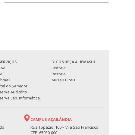
SERVIÇOS
CONHEÇA A UEMASUL
GAA
História
PAC
Reitoria
bmail
Museu CPAHT
tal do Servidor
serva Auditório
erva Lab. Informática
CAMPUS AÇAILÂNDIA
 do
Rua Topázio, 100 – Vila São Francisco
CEP: 65930-000