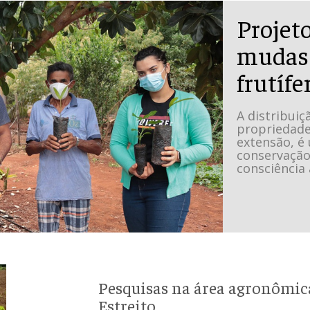
Projeto
mudas 
frutífe
A distribuiç
propriedade
extensão, é
conservação
consciência
Pesquisas na área agronômic
Estreito