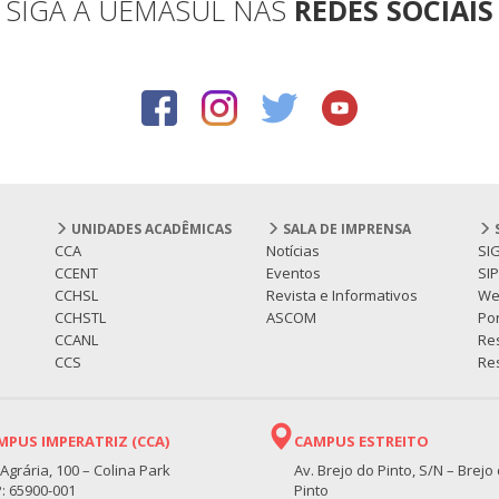
SIGA A UEMASUL NAS
REDES SOCIAIS
UNIDADES ACADÊMICAS
SALA DE IMPRENSA
CCA
Notícias
SI
CCENT
Eventos
SI
CCHSL
Revista e Informativos
We
CCHSTL
ASCOM
Por
CCANL
Re
CCS
Res
MPUS IMPERATRIZ (CCA)
CAMPUS ESTREITO
 Agrária, 100 – Colina Park
Av. Brejo do Pinto, S/N – Brejo
: 65900-001
Pinto