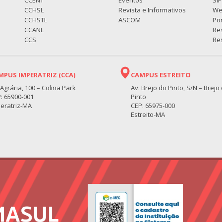
CCENT
Eventos
SI
CCHSL
Revista e Informativos
We
CCHSTL
ASCOM
Por
CCANL
Re
CCS
Res
MPUS IMPERATRIZ (CCA)
CAMPUS ESTREITO
 Agrária, 100 – Colina Park
Av. Brejo do Pinto, S/N – Brejo
: 65900-001
Pinto
eratriz-MA
CEP: 65975-000
Estreito-MA