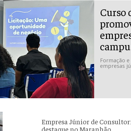
Curso 
promov
empres
campus
Formação e
empresas jú
Empresa Júnior de Consultor
destaque no Maranhão