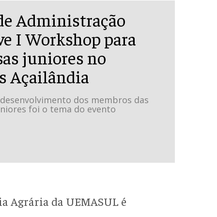
de Administração
e I Workshop para
as juniores no
 Açailândia
 desenvolvimento dos membros das
niores foi o tema do evento
ia Agrária da UEMASUL é