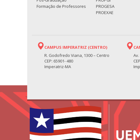
Pós-Graduação
PROPGI
Formação de Professores
PROGESA
PROEXAE
CAMPUS IMPERATRIZ (CENTRO)
CA
R. Godofredo Viana, 1300 – Centro
Av.
CEP: 65901- 480
CEP
Imperatriz-MA
Imp