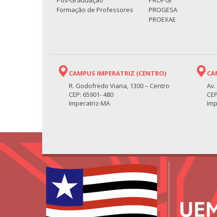
Pós-Graduação
PROPGI
Formação de Professores
PROGESA
PROEXAE
CAMPUS IMPERATRIZ (CENTRO)
CA
R. Godofredo Viana, 1300 – Centro
Av.
CEP: 65901- 480
CEP
Imperatriz-MA
Imp