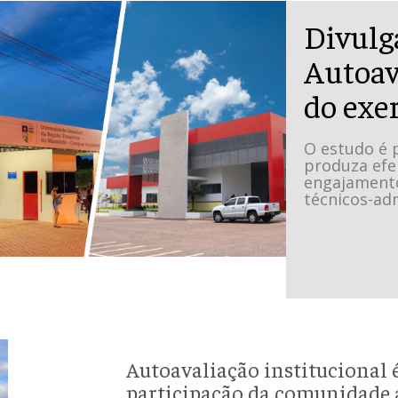
Divulga
Autoav
do exe
O estudo é 
produza efei
engajamento
técnicos-ad
Autoavaliação institucional 
participação da comunidade