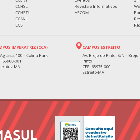
CCENT
Eventos
SI
CCHSL
Revista e Informativos
We
CCHSTL
ASCOM
Por
CCANL
Re
CCS
Res
MPUS IMPERATRIZ (CCA)
CAMPUS ESTREITO
 Agrária, 100 – Colina Park
Av. Brejo do Pinto, S/N – Brejo
: 65900-001
Pinto
eratriz-MA
CEP: 65975-000
Estreito-MA