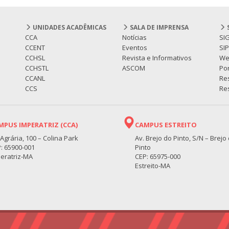
UNIDADES ACADÊMICAS
SALA DE IMPRENSA
CCA
Notícias
SI
CCENT
Eventos
SI
CCHSL
Revista e Informativos
We
CCHSTL
ASCOM
Por
CCANL
Re
CCS
Res
MPUS IMPERATRIZ (CCA)
CAMPUS ESTREITO
 Agrária, 100 – Colina Park
Av. Brejo do Pinto, S/N – Brejo
: 65900-001
Pinto
eratriz-MA
CEP: 65975-000
Estreito-MA