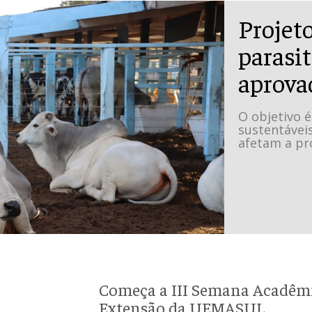
Projet
parasit
aprova
O objetivo é
sustentáveis
afetam a pr
Começa a III Semana Acadêmi
Extensão da UEMASUL