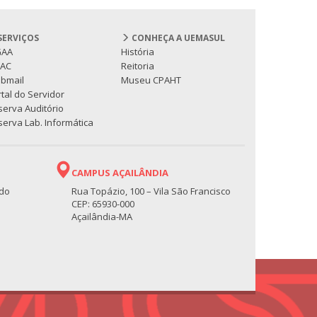
SERVIÇOS
CONHEÇA A UEMASUL
GAA
História
PAC
Reitoria
bmail
Museu CPAHT
tal do Servidor
serva Auditório
erva Lab. Informática
CAMPUS AÇAILÂNDIA
 do
Rua Topázio, 100 – Vila São Francisco
CEP: 65930-000
Açailândia-MA