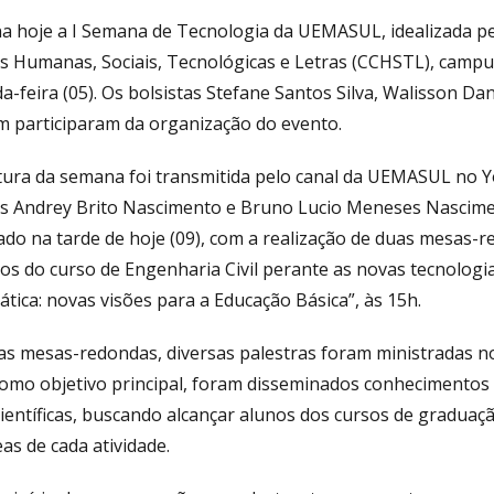
a hoje a I Semana de Tecnologia da UEMASUL, idealizada pe
as Humanas, Sociais, Tecnológicas e Letras (CCHSTL), campu
-feira (05). Os bolsistas Stefane Santos Silva, Walisson Dani
 participaram da organização do evento.
tura da semana foi transmitida pelo canal da UEMASUL no 
s Andrey Brito Nascimento e Bruno Lucio Meneses Nasciment
ado na tarde de hoje (09), com a realização de duas mesas-
os do curso de Engenharia Civil perante as novas tecnologia
tica: novas visões para a Educação Básica”, às 15h.
as mesas-redondas, diversas palestras foram ministradas no
 Como objetivo principal, foram disseminados conhecimentos 
científicas, buscando alcançar alunos dos cursos de graduaç
as de cada atividade.