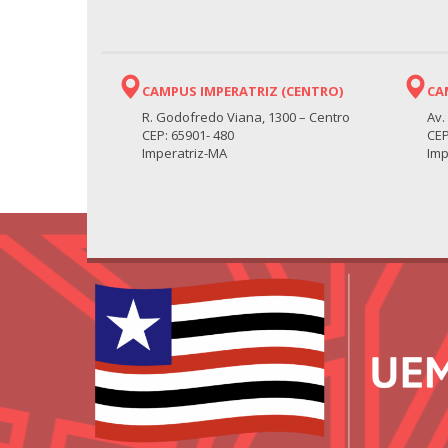
CAMPUS IMPERATRIZ (CENTRO)
CA
R. Godofredo Viana, 1300 – Centro
Av.
CEP: 65901- 480
CEP
Imperatriz-MA
Imp