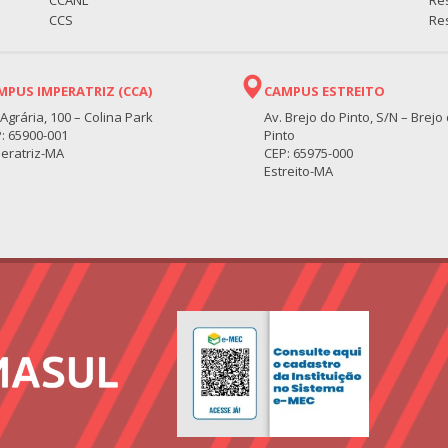
CCANL
Re
CCS
Res
MPUS IMPERATRIZ (CCA)
CAMPUS ESTREITO
 Agrária, 100 – Colina Park
Av. Brejo do Pinto, S/N – Brejo
: 65900-001
Pinto
eratriz-MA
CEP: 65975-000
Estreito-MA