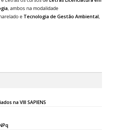
 e Letras os cursos de
Letras Licenciatura em
gia
, ambos na modalidade
harelado e
Tecnologia de Gestão Ambiental
,
ados na VIII SAPIENS
CNPq