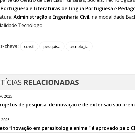
parte do Centro de Ciências Humanas, Sociais, Tecnológicas
 Portuguesa e Literaturas de Língua Portuguesa
e
Pedago
atura;
Administração
e
Engenharia Civil
, na modalidade Bac
alidade Tecnólogo.
as-chave:
cchstl
pesquisa
tecnologia
TÍCIAS
RELACIONADAS
v. 2025
rojetos de pesquisa, de inovação e de extensão são premi
. 2025
eto “Inovação em parasitologia animal” é aprovado pelo 