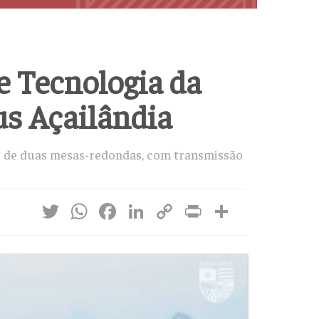
e Tecnologia da
 Açailândia
ão de duas mesas-redondas, com transmissão
Twitter
WhatsApp
Facebook
LinkedIn
Copy
Print
Share
Link