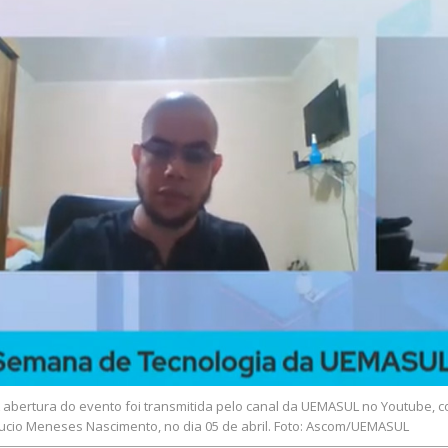
 abertura do evento foi transmitida pelo canal da UEMASUL no Youtube, 
ucio Meneses Nascimento, no dia 05 de abril. Foto: Ascom/UEMASUL