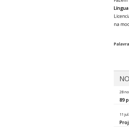
Fazem 
Língua
Licenci
na mod
Palavr
NO
28 no
89 p
11 jul
Proj