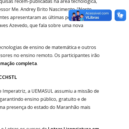
uisas recém-publicadas na área tecnológica,
essor Me. Andrey Brito Nascimento. “Neste
antes apresentaram as últimas pesquisas,
aves Azevedo, que fala sobre uma nova
ecnologias de ensino de matemática e outros
sores no ensino remoto. Os participantes irão
ramação completa
.
 CCHSTL
a e Imperatriz, a UEMASUL assumiu a missão de
arantindo ensino público, gratuito e de
uma presença do estado do Maranhão mais