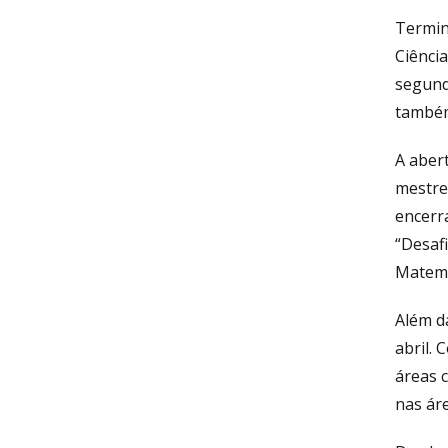
Termin
Ciênci
segunda
também
A aber
mestre
encerr
“Desafi
Matemá
Além d
abril.
áreas 
nas áre