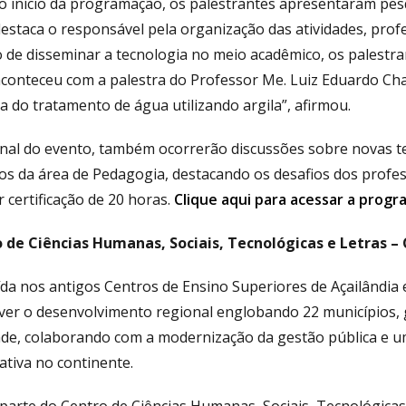
o início da programação, os palestrantes apresentaram pesq
estaca o responsável pela organização das atividades, prof
o de disseminar a tecnologia no meio acadêmico, os palestr
conteceu com a palestra do Professor Me. Luiz Eduardo Ch
 do tratamento de água utilizando argila”, afirmou.
final do evento, também ocorrerão discussões sobre novas t
os da área de Pedagogia, destacando os desafios dos profes
 certificação de 20 horas.
Clique aqui para acessar a prog
 de Ciências Humanas, Sociais, Tecnológicas e Letras –
uída nos antigos Centros de Ensino Superiores de Açailândi
er o desenvolvimento regional englobando 22 municípios, g
ade, colaborando com a modernização da gestão pública e 
cativa no continente.