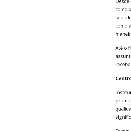
Desde 
como d
sentid
como a
maneira
Até o 
assunt
receber
Centro
Instit
promov
qualid
signifi