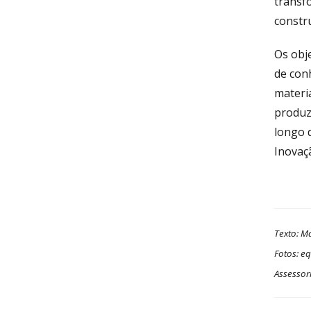
transfo
constru
Os obje
de conh
materia
produzi
longo 
Inovaçã
Texto: M
Fotos: eq
Assesso