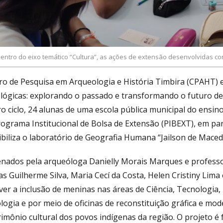
entro do eixo temático “Cultura”, as ações de extensão desenvolvidas con
ro de Pesquisa em Arqueologia e História Timbira (CPAHT) 
lógicas: explorando o passado e transformando o futuro de
o ciclo, 24 alunas de uma escola pública municipal do ensi
rograma Institucional de Bolsa de Extensão (PIBEXT), em pa
ibiliza o laboratório de Geografia Humana “Jailson de Maced
nados pela arqueóloga Danielly Morais Marques e professor
as Guilherme Silva, Maria Cecí da Costa, Helen Cristiny Lima
er a inclusão de meninas nas áreas de Ciência, Tecnologia, 
logia e por meio de oficinas de reconstituição gráfica e m
rimônio cultural dos povos indígenas da região. O projeto