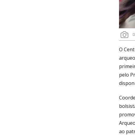
D
O Cent
arqueo
primeir
pelo P
dispon
Coorde
bolsist
promov
Arqueo
ao pat