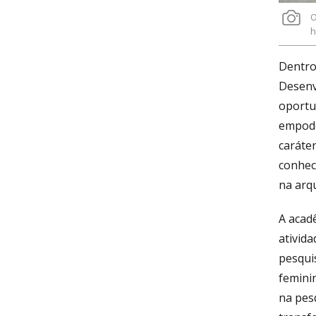
O
h
Dentro
Desenv
oportu
empode
caráter
conhec
na arqu
A acadê
ativid
pesqui
feminin
na pes