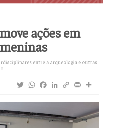
romove ações em
a meninas
erdisciplinares entre a arqueologia e outras
o.
Twitter
WhatsApp
Facebook
LinkedIn
Copy
Print
Share
Link