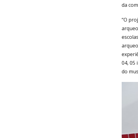
da com
“O proj
arqueol
escolas
arqueo
experi
04, 05 
do mus