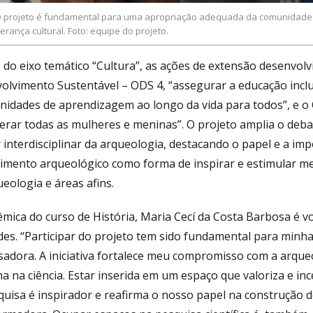
 projeto é fundamental para uma apropriação adequada da comunidade 
erança cultural. Foto: equipe do projeto.
 do eixo temático “Cultura”, as ações de extensão desenvol
olvimento Sustentável – ODS 4, “assegurar a educação inclus
nidades de aprendizagem ao longo da vida para todos”, e o 
rar todas as mulheres e meninas”. O projeto amplia o debate
 interdisciplinar da arqueologia, destacando o papel e a i
imento arqueológico como forma de inspirar e estimular men
eologia e áreas afins.
mica do curso de História, Maria Cecí da Costa Barbosa é vo
ades. “Participar do projeto tem sido fundamental para minh
sadora. A iniciativa fortalece meu compromisso com a arqueo
a na ciência. Estar inserida em um espaço que valoriza e in
quisa é inspirador e reafirma o nosso papel na construção d