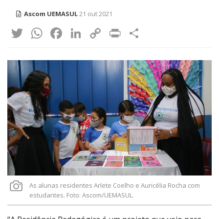
Ascom UEMASUL
21 out 2021
Twitter
WhatsApp
Facebook
LinkedIn
Copy
Print
Share
Link
As alunas residentes Arlete Coelho e Auricélia Rocha com
estudantes. Foto: Ascom/UEMASUL.