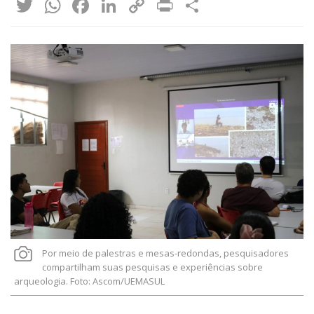
Twitter
WhatsApp
Facebook
LinkedIn
Copy
Print
Share
Link
Por meio de palestras e mesas-redondas, pesquisadores
compartilham suas pesquisas e experiências sobre
arqueologia. Foto: Ascom/UEMASUL