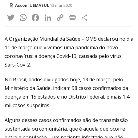
Ascom UEMASUL
13 mar 2020
Twitter
WhatsApp
Facebook
LinkedIn
Copy
Print
Share
Link
A Organização Mundial da Saúde – OMS declarou no dia
11 de março que vivemos uma pandemia do novo
coronavírus: a doença Covid-19, causada pelo vírus
Sars-Cov-2.
No Brasil, dados divulgados hoje, 13 de março, pelo
Ministério da Saúde, indicam 98 casos confirmados da
doença em 15 estados e no Distrito Federal, e mais 1,4
mil casos suspeitos.
Alguns desses casos confirmados são de transmissão
sustentada ou comunitária, que é aquela que ocorre
entre a população – um paciente infectado que não