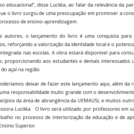
o educacional”, disse Luciléa, ao falar da relevância da pa
que o livro surgiu de uma preocupação em promover a consci
processo de ensino-aprendizagem.
s autores, o lançamento do livro é uma conquista para
os, reforçando a valorização da identidade local e o potenc
integrada nas escolas. A obra estará disponível para consu
e, proporcionando aos estudantes e demais interessados u
 do açaí na região.
oderíamos deixar de fazer este lançamento aqui, além da 
uma responsabilidade muito grande com o desenvolvimento e
icípios da área de abrangência da UEMAUSL e muitos outros
essora Luciléa. O livro será utilizado por professores em 
abalho no processo de interiorização da educação e de ap
Ensino Superior.