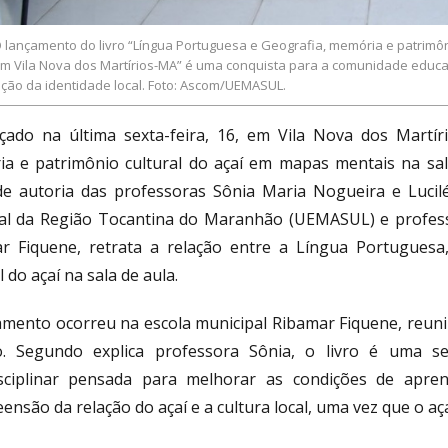
 lançamento do livro “Língua Portuguesa e Geografia, memória e patrimôn
m Vila Nova dos Martírios-MA” é uma conquista para a comunidade educaci
ação da identidade local. Foto: Ascom/UEMASUL.
nçado na última sexta-feira, 16, em Vila Nova dos Martír
a e patrimônio cultural do açaí em mapas mentais na sal
de autoria das professoras Sônia Maria Nogueira e Lucil
al da Região Tocantina do Maranhão (UEMASUL) e professo
r Fiquene, retrata a relação entre a Língua Portuguesa
l do açaí na sala de aula.
amento ocorreu na escola municipal Ribamar Fiquene, reun
o. Segundo explica professora Sônia, o livro é uma 
isciplinar pensada para melhorar as condições de apr
nsão da relação do açaí e a cultura local, uma vez que o aça