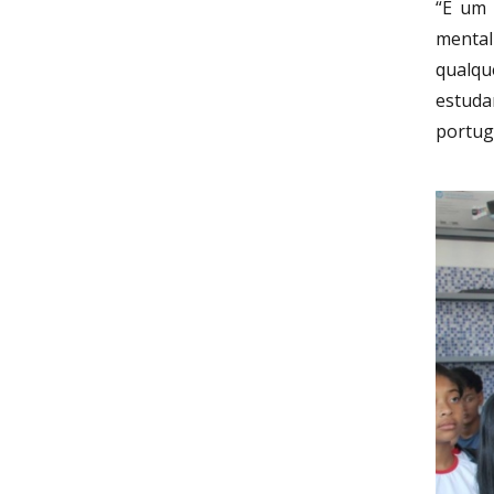
“É um 
mental
qualqu
estuda
portug