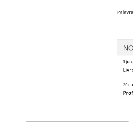
Palavr
NO
5 jun
Livr
20 ou
Prof