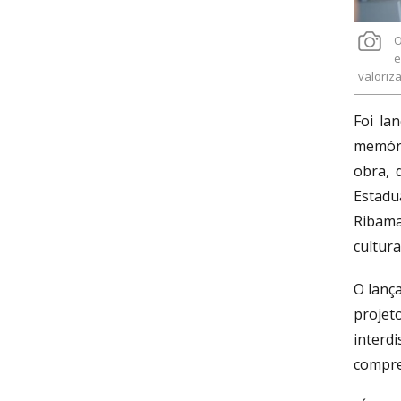
O
e
valoriz
Foi la
memóri
obra, 
Estadu
Ribama
cultura
O lanç
projet
interd
compree