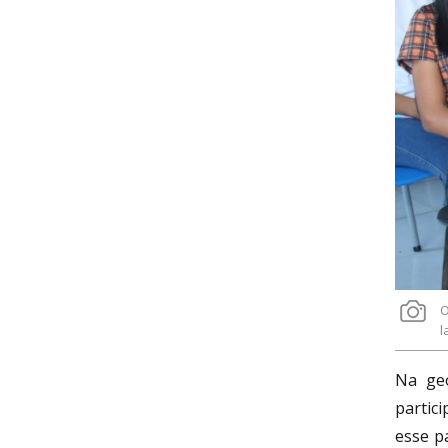
O
l
Na geo
partic
esse p