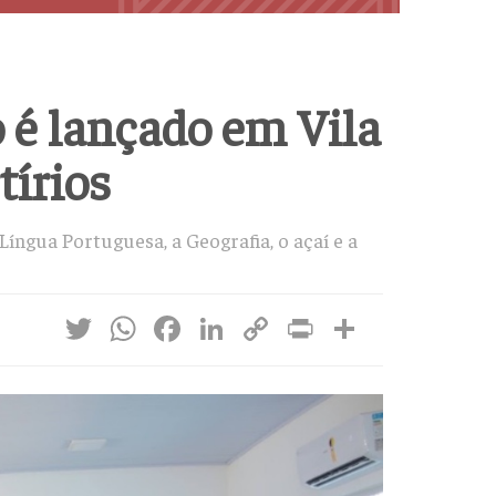
o é lançado em Vila
tírios
Língua Portuguesa, a Geografia, o açaí e a
Twitter
WhatsApp
Facebook
LinkedIn
Copy
Print
Share
Link