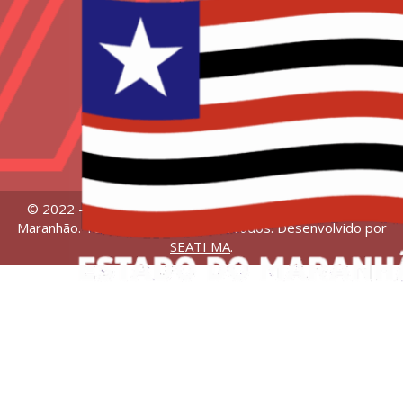
© 2022 – Universidade Estadual da Região Tocantina do
Maranhão. Todos os direitos reservados. Desenvolvido por
SEATI MA
.