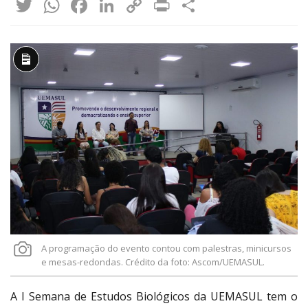
Twitter
WhatsApp
Facebook
LinkedIn
Copy
Print
Share
Link
Descrição
longa
A programação do evento contou com palestras, minicursos
e mesas-redondas. Crédito da foto: Ascom/UEMASUL.
A I Semana de Estudos Biológicos da UEMASUL tem o