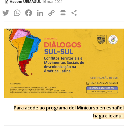
Ascom UEMASUL
16 mar 2021
Twitter
WhatsApp
Facebook
LinkedIn
Copy
Print
Share
Link
Para acede ao programa del Minicurso en español
haga clic aquí.