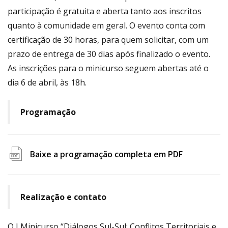
participação é gratuita e aberta tanto aos inscritos
quanto à comunidade em geral. O evento conta com
certificação de 30 horas, para quem solicitar, com um
prazo de entrega de 30 dias após finalizado o evento.
As inscrições para o minicurso seguem abertas até o
dia 6 de abril, às 18h.
Programação
Baixe a programação completa em PDF
file
pdf
icon
Realização e contato
O I Minicurso “Diálogos Sul-Sul: Conflitos Territoriais e