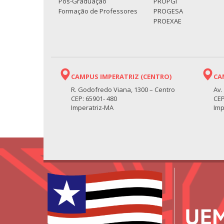
Pós-Graduação
PROPGI
Formação de Professores
PROGESA
PROEXAE
CAMPUS IMPERATRIZ (CENTRO)
CA
R. Godofredo Viana, 1300 – Centro
Av.
CEP: 65901- 480
CEP
Imperatriz-MA
Imp