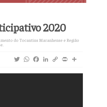
icipativo 2020
lvimento do Tocantins Maranhense e Região
e.
Twitter
WhatsApp
Facebook
LinkedIn
Copy
Print
Share
Link