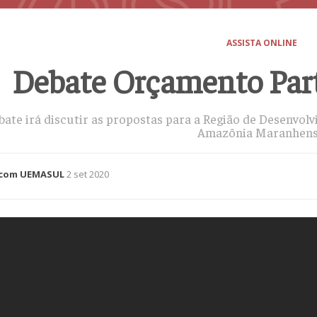
ASSISTA ONLINE
Debate Orçamento Part
bate irá discutir as propostas para a Região de Desenvo
Amazônia Maranhens
com UEMASUL
2 set 2020