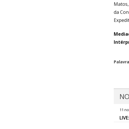
Matos,
da Con
Expedi
Media
Intérp
Palavr
NO
11 no
LIVE