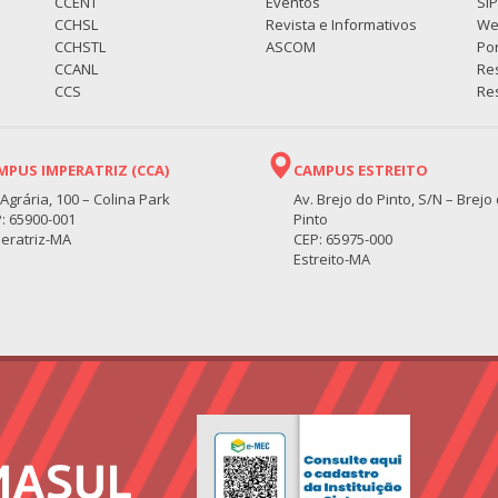
CCENT
Eventos
SI
CCHSL
Revista e Informativos
We
CCHSTL
ASCOM
Por
CCANL
Re
CCS
Res
MPUS IMPERATRIZ (CCA)
CAMPUS ESTREITO
 Agrária, 100 – Colina Park
Av. Brejo do Pinto, S/N – Brejo
: 65900-001
Pinto
eratriz-MA
CEP: 65975-000
Estreito-MA