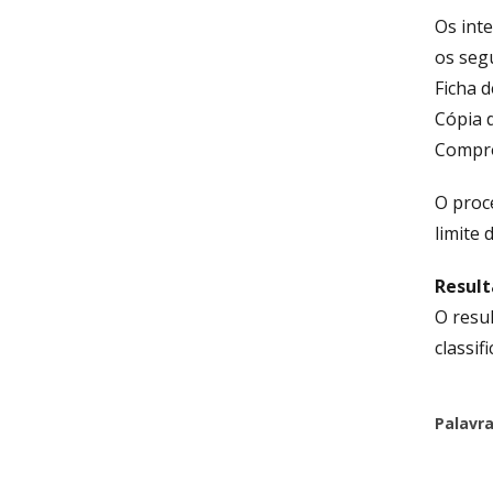
Os int
os seg
Ficha d
Cópia 
Compro
O proc
limite
Result
O resu
classif
Palavr