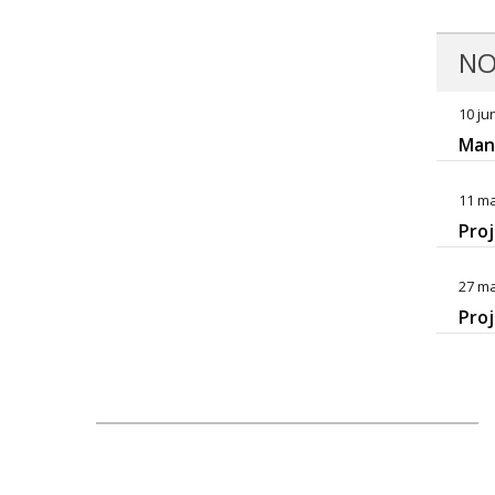
NO
10 ju
Mane
11 ma
Proj
27 ma
Proj