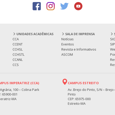
UNIDADES ACADÊMICAS
SALA DE IMPRENSA
CCA
Notícias
SI
CCENT
Eventos
SI
CCHSL
Revista e Informativos
We
CCHSTL
ASCOM
Por
CCANL
Re
CCS
Res
MPUS IMPERATRIZ (CCA)
CAMPUS ESTREITO
 Agrária, 100 – Colina Park
Av. Brejo do Pinto, S/N – Brejo
: 65900-001
Pinto
eratriz-MA
CEP: 65975-000
Estreito-MA