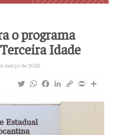
ra o programa
Terceira Idade
 de março de 2025.
Twitter
WhatsApp
Facebook
LinkedIn
Copy
Print
Share
Link