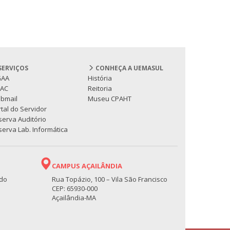
SERVIÇOS
CONHEÇA A UEMASUL
GAA
História
PAC
Reitoria
bmail
Museu CPAHT
tal do Servidor
serva Auditório
erva Lab. Informática
CAMPUS AÇAILÂNDIA
 do
Rua Topázio, 100 – Vila São Francisco
CEP: 65930-000
Açailândia-MA