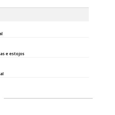
al
as e estojos
al