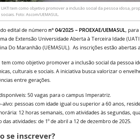
 UATI tem como objetivo promover a inclusão social da pessoa idosa, pro
 sociais. Foto: Ascom/UEMASUL.
ado edital de número
nº 04/2025 – PROEXAE/UEMASUL
, para
ma de Extensão Universidade Aberta à Terceira Idade (UATI)
ina Do Maranhão (UEMASUL). As inscrições estão abertas a
 tem como objetivo promover a inclusão social da pessoa id
cas, culturais e sociais. A iniciativa busca valorizar o envel
ências entre gerações.
disponíveis: 50 vagas para o campus Imperatriz.
o-alvo: pessoas com idade igual ou superior a 60 anos, res
orária: 12 horas semanais, com atividades às segundas, quar
 das atividades: de 1º de abril a 12 de dezembro de 2025.
 se inscrever?