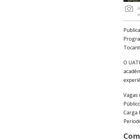
A
e
Public
Progra
Tocant
O UATI
acadêmi
experi
Vagas 
Públic
Carga h
Período
Como