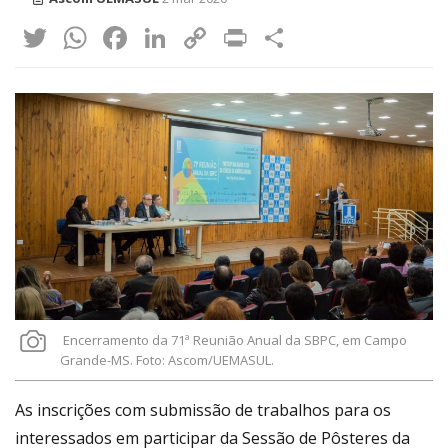
Twitter
WhatsApp
Facebook
LinkedIn
Copy
Print
Share
Link
Encerramento da 71ª Reunião Anual da SBPC, em Campo
Grande-MS. Foto: Ascom/UEMASUL.
As inscrições com submissão de trabalhos para os
interessados em participar da Sessão de Pôsteres da