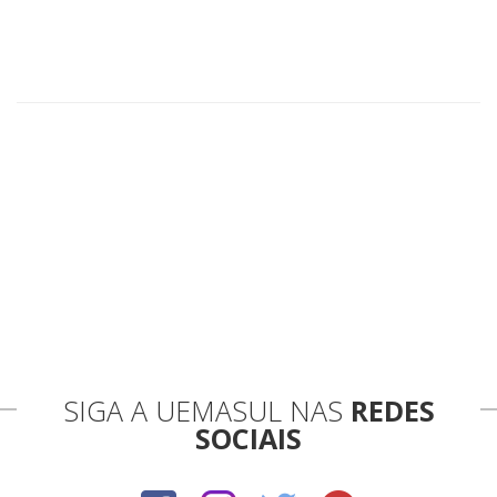
file
pdf
icon
SIGA A UEMASUL NAS
REDES
SOCIAIS