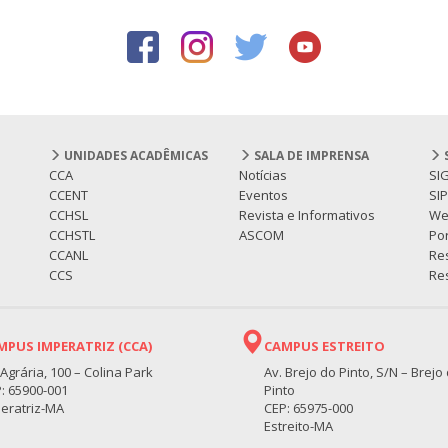
UNIDADES ACADÊMICAS
SALA DE IMPRENSA
CCA
Notícias
SI
CCENT
Eventos
SI
CCHSL
Revista e Informativos
We
CCHSTL
ASCOM
Por
CCANL
Re
CCS
Res
MPUS IMPERATRIZ (CCA)
CAMPUS ESTREITO
 Agrária, 100 – Colina Park
Av. Brejo do Pinto, S/N – Brejo
: 65900-001
Pinto
eratriz-MA
CEP: 65975-000
Estreito-MA