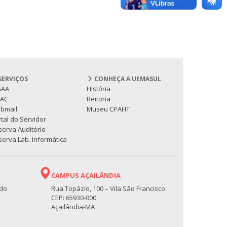
SERVIÇOS
CONHEÇA A UEMASUL
GAA
História
PAC
Reitoria
bmail
Museu CPAHT
tal do Servidor
serva Auditório
erva Lab. Informática
CAMPUS AÇAILÂNDIA
 do
Rua Topázio, 100 – Vila São Francisco
CEP: 65930-000
Açailândia-MA