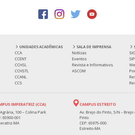
UNIDADES ACADÊMICAS
SALA DE IMPRENSA
CCA
Notícias
SI
CCENT
Eventos
SI
CCHSL
Revista e Informativos
We
CCHSTL
ASCOM
Por
CCANL
Re
CCS
Res
MPUS IMPERATRIZ (CCA)
CAMPUS ESTREITO
 Agrária, 100 – Colina Park
Av. Brejo do Pinto, S/N – Brejo
: 65900-001
Pinto
eratriz-MA
CEP: 65975-000
Estreito-MA