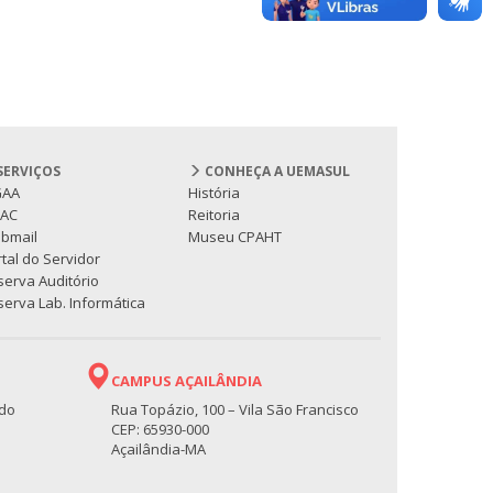
SERVIÇOS
CONHEÇA A UEMASUL
GAA
História
PAC
Reitoria
bmail
Museu CPAHT
tal do Servidor
serva Auditório
erva Lab. Informática
CAMPUS AÇAILÂNDIA
 do
Rua Topázio, 100 – Vila São Francisco
CEP: 65930-000
Açailândia-MA