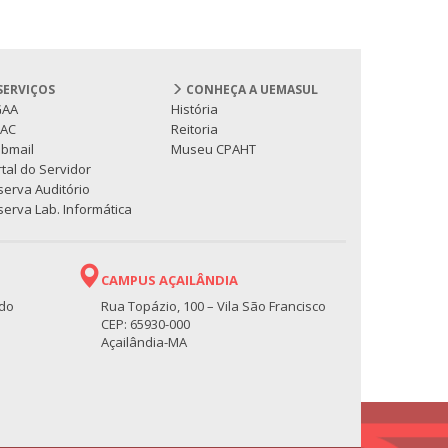
SERVIÇOS
CONHEÇA A UEMASUL
GAA
História
PAC
Reitoria
bmail
Museu CPAHT
tal do Servidor
serva Auditório
erva Lab. Informática
CAMPUS AÇAILÂNDIA
 do
Rua Topázio, 100 – Vila São Francisco
CEP: 65930-000
Açailândia-MA