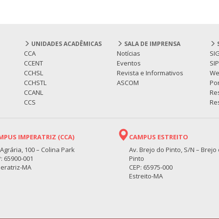
UNIDADES ACADÊMICAS
SALA DE IMPRENSA
CCA
Notícias
SI
CCENT
Eventos
SI
CCHSL
Revista e Informativos
We
CCHSTL
ASCOM
Por
CCANL
Re
CCS
Res
MPUS IMPERATRIZ (CCA)
CAMPUS ESTREITO
 Agrária, 100 – Colina Park
Av. Brejo do Pinto, S/N – Brejo
: 65900-001
Pinto
eratriz-MA
CEP: 65975-000
Estreito-MA