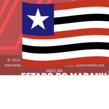
© 2022 – Universidade Estadual da Região Tocantina do
Maranhão. Todos os direitos reservados. Desenvolvido por
SEATI MA
.