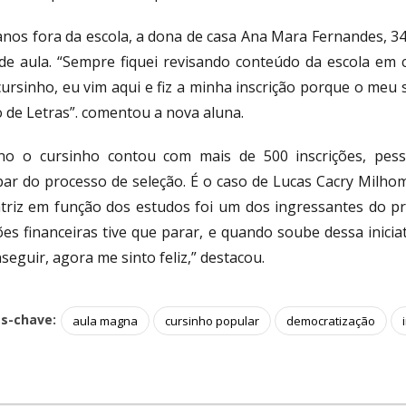
anos fora da escola, a dona de casa Ana Mara Fernandes, 34 
 de aula. “Sempre fiquei revisando conteúdo da escola em 
cursinho, eu vim aqui e fiz a minha inscrição porque o meu 
o de Letras”. comentou a nova aluna.
no o cursinho contou com mais de 500 inscrições, pe
ipar do processo de seleção. É o caso de Lucas Cacry Milh
triz em função dos estudos foi um dos ingressantes do pr
ões financeiras tive que parar, e quando soube dessa inic
nseguir, agora me sinto feliz,” destacou.
as-chave:
aula magna
cursinho popular
democratização