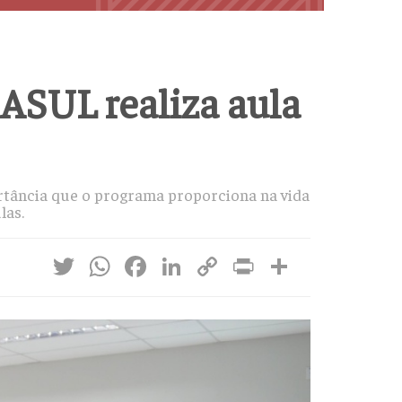
ASUL realiza aula
rtância que o programa proporciona na vida
las.
Twitter
WhatsApp
Facebook
LinkedIn
Copy
Print
Share
Link