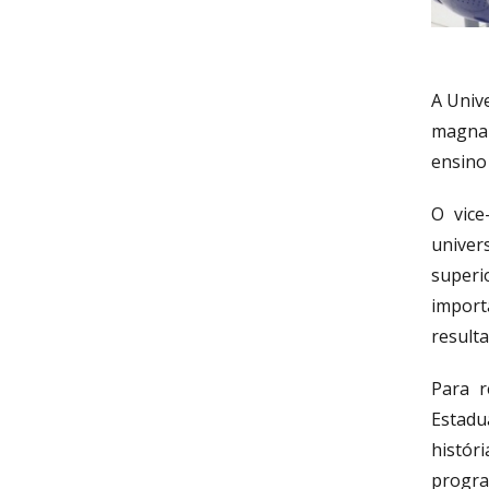
A Univ
magna 
ensino
O vice
univer
superi
import
result
Para r
Estadu
histór
progra