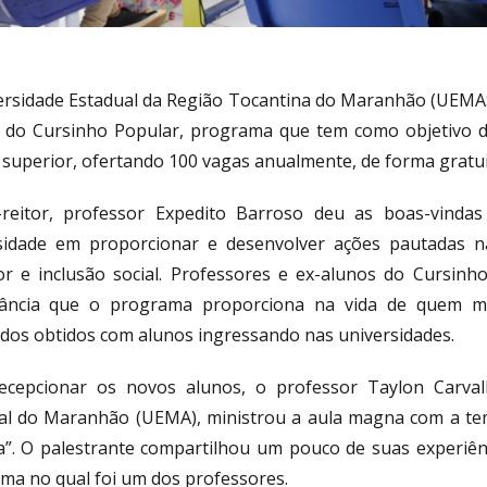
ersidade Estadual da Região Tocantina do Maranhão (UEMAS
do Cursinho Popular, programa que tem como objetivo de
 superior, ofertando 100 vagas anualmente, de forma gratui
-reitor, professor Expedito Barroso deu as boas-vinda
sidade em proporcionar e desenvolver ações pautadas n
or e inclusão social. Professores e ex-alunos do Cursinh
ância que o programa proporciona na vida de quem min
ados obtidos com alunos ingressando nas universidades.
ecepcionar os novos alunos, o professor Taylon Carval
al do Maranhão (UEMA), ministrou a aula magna com a te
ia”. O palestrante compartilhou um pouco de suas experiên
ma no qual foi um dos professores.