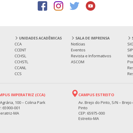
UNIDADES ACADÊMICAS
SALA DE IMPRENSA
CCA
Notícias
SI
CCENT
Eventos
SI
CCHSL
Revista e Informativos
We
CCHSTL
ASCOM
Por
CCANL
Re
CCS
Res
MPUS IMPERATRIZ (CCA)
CAMPUS ESTREITO
 Agrária, 100 – Colina Park
Av. Brejo do Pinto, S/N – Brejo
: 65900-001
Pinto
eratriz-MA
CEP: 65975-000
Estreito-MA