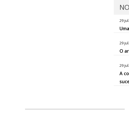
NO
29 jul
Uma 
29 jul
O ar
29 jul
A co
suc