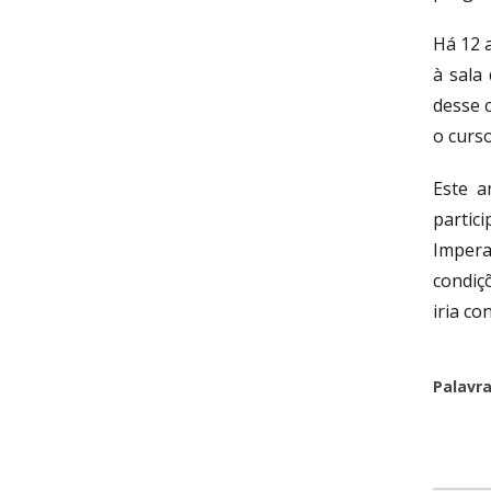
Há 12 
à sala
desse 
o curs
Este a
partic
Impera
condiç
iria co
Palavr