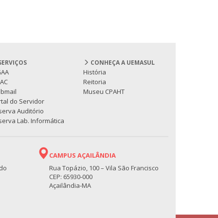
SERVIÇOS
CONHEÇA A UEMASUL
GAA
História
PAC
Reitoria
bmail
Museu CPAHT
tal do Servidor
serva Auditório
erva Lab. Informática
CAMPUS AÇAILÂNDIA
 do
Rua Topázio, 100 – Vila São Francisco
CEP: 65930-000
Açailândia-MA