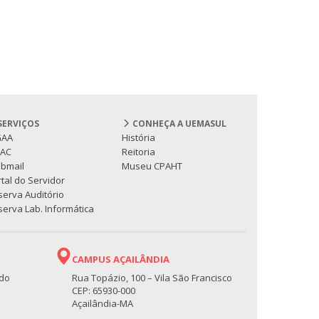
SERVIÇOS
CONHEÇA A UEMASUL
GAA
História
PAC
Reitoria
bmail
Museu CPAHT
tal do Servidor
serva Auditório
erva Lab. Informática
CAMPUS AÇAILÂNDIA
 do
Rua Topázio, 100 – Vila São Francisco
CEP: 65930-000
Açailândia-MA