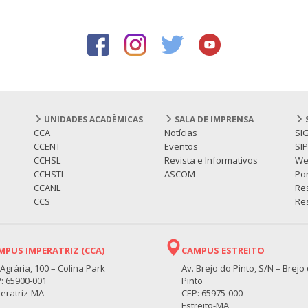
UNIDADES ACADÊMICAS
SALA DE IMPRENSA
CCA
Notícias
SI
CCENT
Eventos
SI
CCHSL
Revista e Informativos
We
CCHSTL
ASCOM
Por
CCANL
Re
CCS
Res
MPUS IMPERATRIZ (CCA)
CAMPUS ESTREITO
 Agrária, 100 – Colina Park
Av. Brejo do Pinto, S/N – Brejo
: 65900-001
Pinto
eratriz-MA
CEP: 65975-000
Estreito-MA